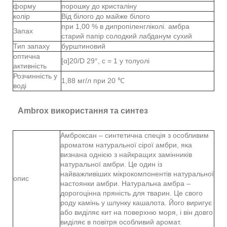
форму
порошку до кристаліну
колір
Від білого до майже білого
при 1,00 % в дипропіленгліколі. амбра
Запах
старий папір солодкий лабданум сухий
Тип запаху
бурштиновий
оптична
[α]20/D 29°, c = 1 у толуолі
активність
Розчинність у
1,88 мг/л при 20 ℃
воді
Ambrox використання та синтез
Амброксан – синтетична спеція з особливим
ароматом натуральної сірої амбри, яка
визнана однією з найкращих замінників
натуральної амбри. Це один із
найважливіших мікрокомпонентів натуральної
опис
настоянки амбри. Натуральна амбра –
дорогоцінна пряність для тварин. Це свого
роду камінь у шлунку кашалота. Його виригує
або виділяє кит на поверхню моря, і він довго
виділяє в повітря особливий аромат.