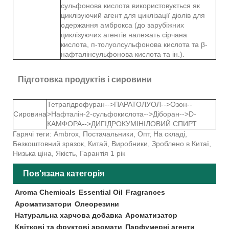
сульфонова кислота використовується як
циклізуючий агент для циклізації діолів для
одержання амброкса (до зарубіжних
циклізуючих агентів належать сірчана
кислота, п-толуолсульфонова кислота та β-
нафталінсульфонова кислота та ін.).
Підготовка продуктів і сировини
Тетрагідрофуран-->ПАРАТОЛУОЛ-->Озон--
Сировина
>Нафталін-2-сульфокислота-->Діборан-->D-
КАМФОРА-->ДИГІДРОКУМІНІЛОВИЙ СПИРТ
Гарячі теги: Ambrox, Постачальники, Опт, На складі,
Безкоштовний зразок, Китай, Виробники, Зроблено в Китаї,
Низька ціна, Якість, Гарантія 1 рік
Пов'язана категорія
Aroma Chemicals
Essential Oil
Fragrances
Ароматизатори
Олеорезини
Натуральна харчова добавка
Ароматизатор
Квіткові та фруктові аромати
Парфумерні агенти