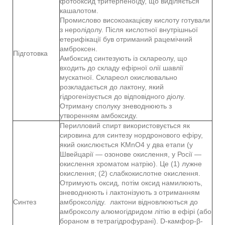
фотооксид тритерпеноїду, що виділяється
кашалотом.
Промислово високоакацієву кислоту готували
з неролідолу. Після кислотної внутрішньої
етерифікації був отриманий рацемічний
амброксен.
Підготовка
Амбоксид синтезують із склареолу, що
входить до складу ефірної олії шавлії
мускатної. Склареол окислювально
розкладається до лактону, який
гідрогенізується до відповідного діолу.
Отриману сполуку зневоднюють з
утворенням амбоксиду.
Перилловий спирт використовується як
сировина для синтезу нордронового ефіру,
який окислюється KMnO4 у два етапи (у
Швейцарії — озонове окислення, у Росії —
окислення хроматом натрію). Це (1) лужне
окислення; (2) слабкокислотне окислення.
Отримують оксид, потім оксид намилюють,
зневоднюють і лактонізують з отриманням
Синтез
амброксоліду. лактони відновлюються до
амброксолу алюмогідридом літію в ефірі (або
бораном в тетрагідрофурані). D-камфор-β-