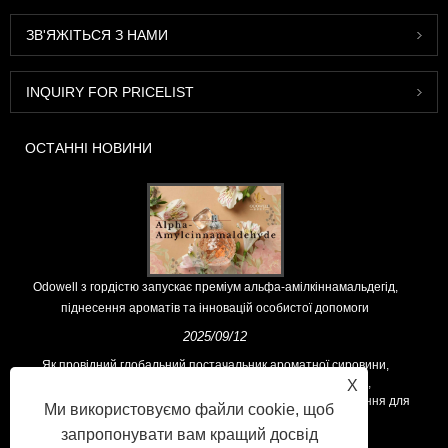
ЗВ'ЯЖІТЬСЯ З НАМИ
INQUIRY FOR PRICELIST
ОСТАННІ НОВИНИ
Odowell з гордістю запускає преміум альфа-амілкіннамальдегід,
піднесення ароматів та інновацій особистої допомоги
2025/09/12
Як провідний глобальний постачальник ароматної сировини,
Odowell підтримує основну філософію "інноваційними,
X
орієнтованими на якість", послідовно пропонуючи вищі рішення для
Ми використовуємо файли cookie, щоб
ароматів у всьому світі.
запропонувати вам кращий досвід