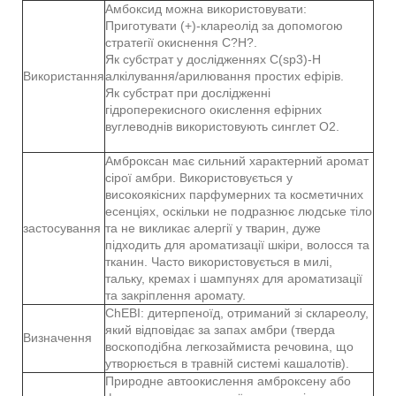
Амбоксид можна використовувати:
Приготувати (+)-клареолід за допомогою
стратегії окиснення C?H?.
Як субстрат у дослідженнях C(sp3)-H
Використання
алкілування/арилювання простих ефірів.
Як субстрат при дослідженні
гідроперекисного окислення ефірних
вуглеводнів використовують синглет O2.
Амброксан має сильний характерний аромат
сірої амбри. Використовується у
високоякісних парфумерних та косметичних
есенціях, оскільки не подразнює людське тіло
застосування
та не викликає алергії у тварин, дуже
підходить для ароматизації шкіри, волосся та
тканин. Часто використовується в милі,
тальку, кремах і шампунях для ароматизації
та закріплення аромату.
ChEBI: дитерпеноїд, отриманий зі склареолу,
який відповідає за запах амбри (тверда
Визначення
воскоподібна легкозаймиста речовина, що
утворюється в травній системі кашалотів).
Природне автоокислення амброксену або