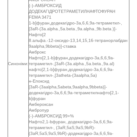
(-)-АМБРОКСИД
ДОДЕКАГІДРОТЕТРАМЕТИЛНАФТОФУРАН
FEMA 3471
1-b]фуран,додекагідро-3a,6,6,9a-тетраметил-,
[3aR-(3a.alpha.,5a.beta.,9a.alpha.,9b.beta.)]-
Нафто[2
8.альфа.-12-оксидо-13,14,15,16-тетранорлабдан
9aalpha,9bbeta)]-ставка
Амброкс
Нафто[2,1-b]фуран,додекагідро-3a,6,6,9a-
Синоніми:
тетраметил-,[3aR-(3a.alpha.,5a.beta.,9a.al)
нафто[2,1-b]фуран,додекагідро-3a,6,6,9a-
тетраметил-,[3atheta-(3aalpha,5a)
н-Епоксид
[3aR-(3aalpha,5abeta,9aalpha,9bbeta)]-
додекагідро-3a,6,6,9a-тетраметилнафто[2,1-
b]фуран
Амбероксан
Амбропур
(-)-АМБРОКСИД 99+%
Нафто2,1-bфуран, додекагідро-3a,6,6,9a-
тетраметил-, (3aR,5aS,9aS,9bR)-
(3aR,5aS,9aS,9bR)-додекагідро-3a,6,6,9a-