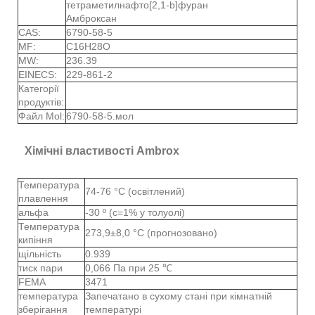
тетраметилнафто[2,1-b]фуран
Амброксан
CAS:
6790-58-5
MF:
C16H28O
MW:
236.39
EINECS:
229-861-2
Категорії
продуктів:
Файл Mol:
6790-58-5.мол
Хімічні властивості Ambrox
Температура
74-76 °C (освітлений)
плавлення
альфа
-30 º (c=1% у толуолі)
Температура
273,9±8,0 °C (прогнозовано)
кипіння
щільність
0.939
тиск пари
0,066 Па при 25 ℃
FEMA
3471
температура
Запечатано в сухому стані при кімнатній
зберігання
температурі