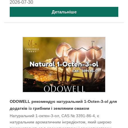
2026-07-30
Детальніше
​ODOWELL рекомендує натуральний 1-Octen-3-ol для
додатків із грибним і земляним смаком
Натуральний 1-октен-3-ол, CAS № 3391-86-4, є
натуральним ароматичним інгредієнтом, який широко