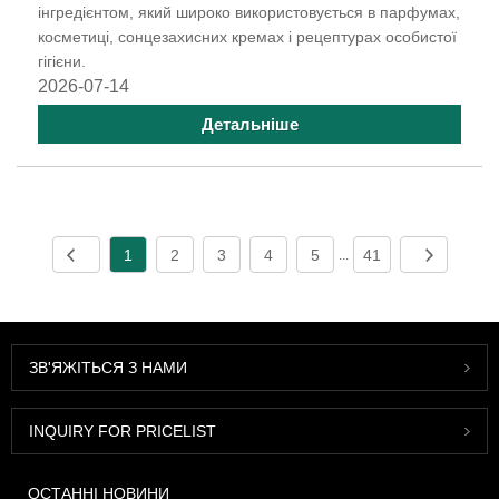
інгредієнтом, який широко використовується в парфумах,
косметиці, сонцезахисних кремах і рецептурах особистої
гігієни.
2026-07-14
Детальніше
1
2
3
4
5
41
...
ЗВ'ЯЖІТЬСЯ З НАМИ
INQUIRY FOR PRICELIST
ОСТАННІ НОВИНИ