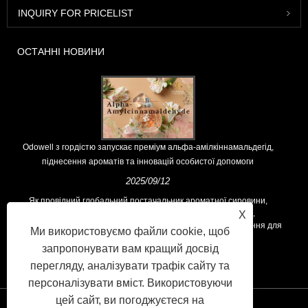
INQUIRY FOR PRICELIST
ОСТАННІ НОВИНИ
Odowell з гордістю запускає преміум альфа-амілкіннамальдегід,
піднесення ароматів та інновацій особистої допомоги
2025/09/12
Як провідний глобальний постачальник ароматної сировини,
Odowell підтримує основну філософію "інноваційними,
X
орієнтованими на якість", послідовно пропонуючи вищі рішення для
Ми використовуємо файли cookie, щоб
ароматів у всьому світі.
запропонувати вам кращий досвід
перегляду, аналізувати трафік сайту та
персоналізувати вміст. Використовуючи
цей сайт, ви погоджуєтеся на