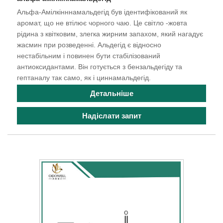
Альфа-Амілкінннамальдегід був ідентифікований як
аромат, що не втілює чорного чаю. Це світло -жовта
рідина з квітковим, злегка жирним запахом, який нагадує
жасмин при розведенні. Альдегід є відносно
нестабільним і повинен бути стабілізований
антиоксидантами. Він готується з бензальдегіду та
гептаналу так само, як і циннамальдегід.
Детальніше
Надіслати запит