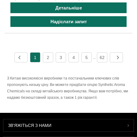
Детальніше
Надіслати запит
1
2
3
4
5
62
...
З Китаю високоякісні виробники та постачальники ключових слів
пропонують низьку ціну. Ви можете придбати опцію Synthetic Aroma
Chemicals на складі китайського виробництва. Якщо вам потрібно, ми
надамо безкоштовний зразок, а також 1 рік гарантії.
ЗВ'ЯЖІТЬСЯ З НАМИ