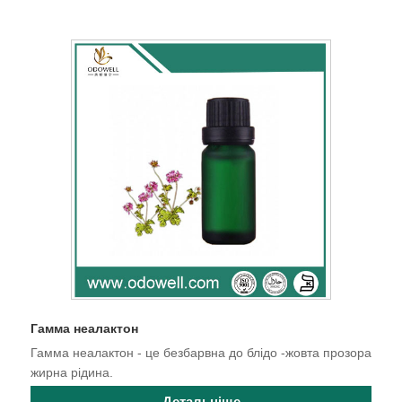
Гамма неалактон
Гамма неалактон - це безбарвна до блідо -жовта прозора
жирна рідина.
Детальніше