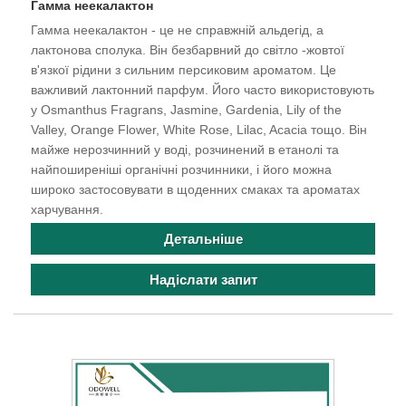
Гамма неекалактон
Гамма неекалактон - це не справжній альдегід, а
лактонова сполука. Він безбарвний до світло -жовтої
в'язкої рідини з сильним персиковим ароматом. Це
важливий лактонний парфум. Його часто використовують
у Osmanthus Fragrans, Jasmine, Gardenia, Lily of the
Valley, Orange Flower, White Rose, Lilac, Acacia тощо. Він
майже нерозчинний у воді, розчинений в етанолі та
найпоширеніші органічні розчинники, і його можна
широко застосовувати в щоденних смаках та ароматах
харчування.
Детальніше
Надіслати запит