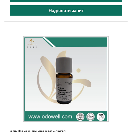
Надіслати запит
альфа-амілкіннамальдегід