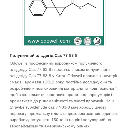
Полуничний альдегід Cas 77-83-8
Odowell є професійним виробником полуничного
альдегіду Cas 77-83-8 і постачальником полуничного
альдегіду Cas 77-83-8 у Китаї. Odowell працює в індустрії
смаків і ароматів з 2012 року, постійно досліджуючи та
розробляючи нові сировинні матеріали та нові технології,
щоб задовольнити зростаюче прагнення парфумерів і
ароматистів до різноманітності та якості продукції. Наш
Strawberry Aldehyde cas 77-83-8 має хорошу цінову
перевагу, преміальну якість із прозорою жовтою рідиною,
виробничу потужність 150 тонн на рік і популярний на
європейському та американському ринках.