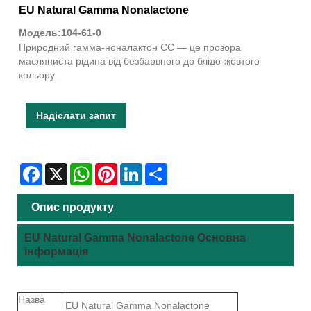
EU Natural Gamma Nonalactone
Модель:104-61-0
Природний гамма-ноналактон ЄС — це прозора
масляниста рідина від безбарвного до блідо-жовтого
кольору.
Надіслати запит
Facebook
X
WhatsApp
Pinterest
LinkedIn
Share
Опис продукту
EU Natural Gamma Nonalactone Основна
інформація
Назва
EU Natural Gamma Nonalactone