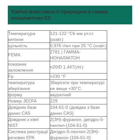
Хімічні властивості природного гамма-
ноналактону ЄС
Температура
121-122 °C6 мм рт.ст.
кипіння
(освіт.)
щільність
0,976 г/мл при 25 °C (освіт.)
2781 | ГАММА-
FEMA
НОНАЛАКТОН
показник
n20/D 1,447(літ.)
заломлення
Fp
>230 °F
температура
Зберігати при температурі
зберігання
не вище +30°C.
форму
акуратний
Номер JECFA
229
Довідник бази
104-61-0 (довідка з бази
даних CAS
даних CAS)
Довідник з хімії
2(3Н)-фуранон, дигідро-5-
NIST
пентил-(104-61-0)
Система реєстрації
Дигідро-5-пентил-2(3Н)-
речовин EPA
фуранон (104-61-0)