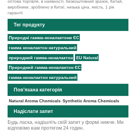
оптова торгівля, в наявності, безкоштовний зразок, Китай,
виробники, зроблено в Китаї, низька ціна, якість, 1 рік
гарантії
Тег продукту
Природні гамма-ноналактони ЄС
гамма ноналактон натуральний
природний гамма-ноналактон
EU Natural
Природний гамма-ноналактон ЄС
гамма-ноналактон натуральний
Пов'язана категорія
Natural Aroma Chemicals
Synthetic Aroma Chemicals
Надіслати запит
Будь ласка, надішліть свій запит у формі нижче. Ми
відповімо вам протягом 24 годин.