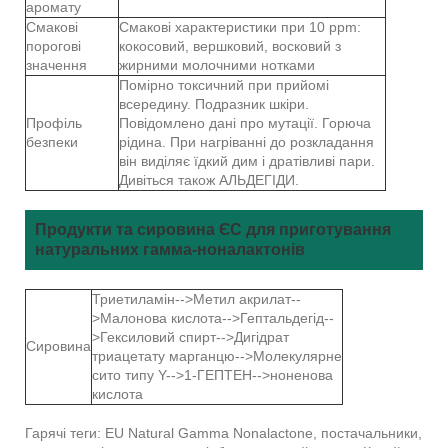
аромату
Смакові
Смакові характеристики при 10 ppm:
порогові
кокосовий, вершковий, восковий з
значення
жирними молочними нотками
Помірно токсичний при прийомі
всередину. Подразник шкіри.
Профіль
Повідомлено дані про мутації. Горюча
безпеки
рідина. При нагріванні до розкладання
він виділяє їдкий дим і дратівливі пари.
Дивіться також АЛЬДЕГІДИ.
Продукти та сировина ЄС для приготування
натуральних гамма-ноналактонів
Триетиламін-->Метил акрилат--
>Малонова кислота-->Гептальдегід--
>Гексиловий спирт-->Дигідрат
Сировина
триацетату марганцю-->Молекулярне
сито типу Y-->1-ГЕПТЕН-->ноненова
кислота
Гарячі теги: EU Natural Gamma Nonalactone, постачальники,