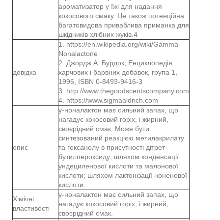
ароматизатор у їжі для надання
кокосового смаку. Це також потенційна
багатовидова приваблива приманка для
шкідників хлібних жуків.4
1. https://en.wikipedia.org/wiki/Gamma-
Nonalactone
2. Джордж А. Бурдок, Енциклопедія
довідка
харчових і барвних добавок, група 1,
1996, ISBN 0-8493-9416-3
3. http://www.thegoodscentscompany.com
4. https://www.sigmaaldrich.com
γ-ноналактон має сильний запах, що
нагадує кокосовий горіх, і жирний,
своєрідний смак. Може бути
синтезований реакцією метилакрилату
опис
та гексанолу в присутності дітрет-
бутилпероксиду; шляхом конденсації
ундециленової кислоти та малонової
кислоти; шляхом лактонізації ноненової
кислоти.
γ-ноналактон має сильний запах, що
Хімічні
нагадує кокосовий горіх, і жирний,
властивості
своєрідний смак.