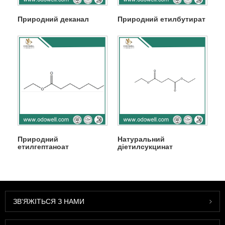
Природний деканал
Природний етилбутират
Природний
Натуральний
етилгептаноат
діетилсукцинат
ЗВ'ЯЖІТЬСЯ З НАМИ