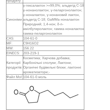
продукту:
γ-гексалактон >=99,0%; альдегід C-18
γ-нонанолактон; γ-пеларгонолактон;
γ-ноналактон, γ-нонановий лактон,
Синоніми:
альдегід C-18; GaMMa ноналактон
Природний; 1,4-нон; δ-n-
амілбутиролактон; гамма-ноналактон
гамма-пеларгонолактон
CAS:
104-61-0
MF:
C9H16O2
MW:
156.22
EINECS:
203-219-1
Косметика; Харчова добавка;
Категорії
Карбонільні сполуки; Лактони;
продуктів:
Органічні будівельні блоки; лактонні
ароматизатори;-
Файл Mol:
104-61-0.моль