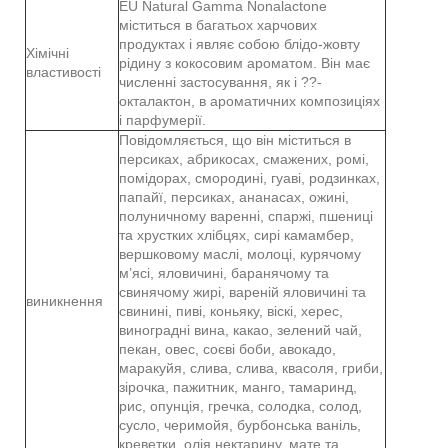
EU Natural Gamma Nonalactone
міститься в багатьох харчових
продуктах і являє собою блідо-жовту
Хімічні
рідину з кокосовим ароматом. Він має
властивості
численні застосування, як і ??-
окталактон, в ароматичних композиціях
і парфумерії.
Повідомляється, що він міститься в
персиках, абрикосах, смажених, ромі,
помідорах, смородині, гуаві, родзинках,
папайї, персиках, ананасах, ожині,
полуничному варенні, спаржі, пшениці
та хрустких хлібцях, сирі камамбер,
вершковому маслі, молоці, курячому
м’ясі, яловичині, баранячому та
свинячому жирі, вареній яловичині та
виникнення
свинині, пиві, коньяку, віскі, херес,
виноградні вина, какао, зелений чай,
пекан, овес, соєві боби, авокадо,
маракуйя, слива, слива, квасоля, гриби,
зірочка, пажитник, манго, тамаринд,
рис, опунція, гречка, солодка, солод,
сусло, черимойя, бурбонська ваніль,
креветки, олія нектарину, мате та