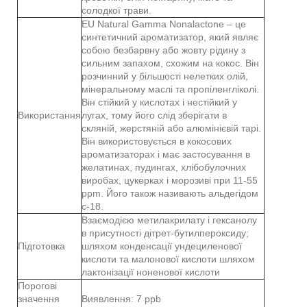
солодкої трави.
EU Natural Gamma Nonalactone – це
синтетичний ароматизатор, який являє
собою безбарвну або жовту рідину з
сильним запахом, схожим на кокос. Він
розчинний у більшості нелетких олій,
мінеральному маслі та пропіленгліколі.
Він стійкий у кислотах і нестійкий у
Використання
лугах, тому його слід зберігати в
скляній, жерстяній або алюмінієвій тарі.
Він використовується в кокосових
ароматизаторах і має застосування в
желатинах, пудингах, хлібобулочних
виробах, цукерках і морозиві при 11-55
ppm. Його також називають альдегідом
c-18.
Взаємодією метилакрилату і гексанолу
в присутності дітрет-бутилпероксиду;
Підготовка
шляхом конденсації ундециленової
кислоти та малонової кислоти шляхом
лактонізації ноненової кислоти
Порогові
значення
Виявлення: 7 ppb