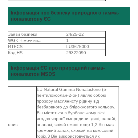
Інформація про безпеку природного гамма-
ноналактону ЄС
Заяви безпеки
24/25-22
WGK Німеччина
1
RTECS
LU3675000
Код HS
29322090
Інформація ЄС про природний гамма-
ноналактон MSDS
EU Natural Gamma Nonalactone (5-
пентилоксолан-2-он) являє собою
прозору маслянисту рідину від
безбарвного до блідо-жовтого кольору.
Він міститься в бурбонському віскі,
ягодах чорної смородини, дині, папайї,
опис
ананасі, свіжій ожині тощо.1,2 Він має
кремовий запах, схожий на кокосовий
горіх.3 Він використовується як