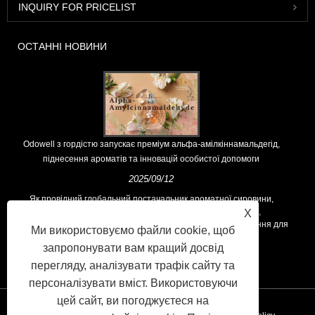
INQUIRY FOR PRICELIST
ОСТАННІ НОВИНИ
Odowell з гордістю запускає преміум альфа-амілкіннамальдегід,
піднесення ароматів та інновацій особистої допомоги
2025/09/12
Як провідний глобальний постачальник ароматної сировини,
Odowell підтримує основну філософію "інноваційними,
X
орієнтованими на якість", послідовно пропонуючи вищі рішення для
Ми використовуємо файли cookie, щоб
ароматів у всьому світі.
запропонувати вам кращий досвід
перегляду, аналізувати трафік сайту та
персоналізувати вміст. Використовуючи
цей сайт, ви погоджуєтеся на