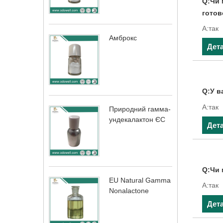
Q:Чи 
готов
A:так
Амброкс
Дет
Q:У в
A:так
Природний гамма-
ундекалактон ЄС
Дет
Q:Чи 
EU Natural Gamma
A:так
Nonalactone
Дет