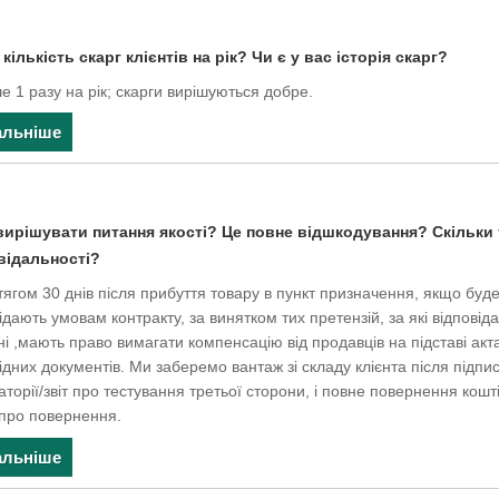
кількість скарг клієнтів на рік? Чи є у вас історія скарг?
е 1 разу на рік; скарги вирішуються добре.
альніше
вирішувати питання якості? Це повне відшкодування? Скільки 
відальності?
ягом 30 днів після прибуття товару в пункт призначення, якщо буде 
ідають умовам контракту, за винятком тих претензій, за які відпові
і ,мають право вимагати компенсацію від продавців на підставі акт
ідних документів. Ми заберемо вантаж зі складу клієнта після підпи
торії/звіт про тестування третьої сторони, і повне повернення кошт
 про повернення.
альніше