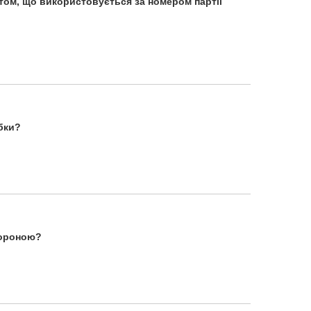
том, що використовується за номером партії
бки?
тороною?