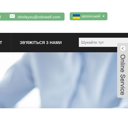
український
8
shirleyxu@odowell.com
Т
ЗВ'ЯЖІТЬСЯ З НАМИ