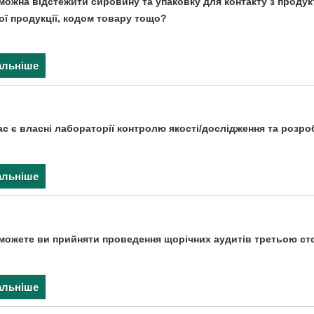
можна відстежити сировину та упаковку для контакту з продук
ої продукції, кодом товару тощо?
альніше
ас є власні лабораторії контролю якості/дослідження та розро
альніше
можете ви прийняти проведення щорічних аудитів третьою с
альніше