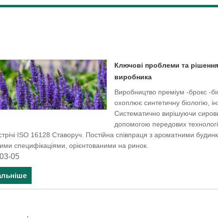
Ключові проблеми та рішення
виробника
Виробництво преміум -брокс -бі
охоплює синтетичну біологію, ін
Систематично вирішуючи сировин
допомогою передових технологі
стрічі ISO 16128 Ставоруч. Постійна співпраця з ароматними будин
ими специфікаціями, орієнтованими на ринок.
03-05
альніше