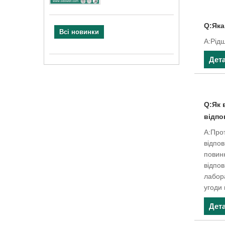
Q:Яка 
Всі новинки
A:Рідш
Дет
Q:Як 
відпо
A:Прот
відпов
повинн
відпов
лабора
угоди
Дет