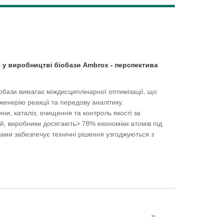
Live
 у виробництві біобази Ambrox - перспектива
обази вимагає міждисциплінарної оптимізації, що
женерію реакції та передову аналітику.
и, каталіз, очищення та контроль якості за
й, виробники досягають> 78% економіки атомів під
ками забезпечує технічні рішення узгоджуються з