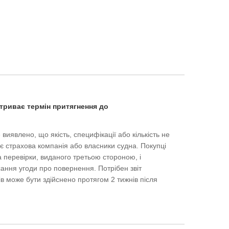
триває термін притягнення до
виявлено, що якість, специфікації або кількість не
дає страхова компанія або власники судна. Покупці
а перевірки, виданого третьою стороною, і
сання угоди про повернення. Потрібен звіт
ів може бути здійснено протягом 2 тижнів після