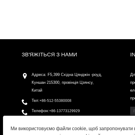
ЗВ'ЯЖІТЬСЯ З НАМИ
I
Адреса: F5,399 Східна Цянджін -роуд,
Дл
Куншан 215300, провінція Цзянсу,
пр
Китай
ел
пр
Тел:
+86-512-55380008
Телефон:
+86-13773129929
Електронна пошта:
Ми використовуємо файли cookie, щоб запропонувати 
shirleyxu@odowell.com