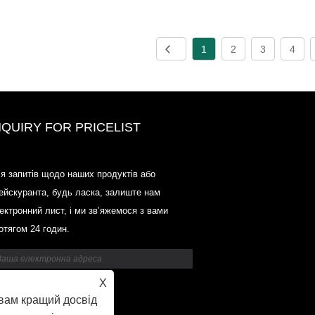
1
2
3
4
NQUIRY FOR PRICELIST
Прайс-список Odowell на
я запитів щодо наших продуктів або
ринку-2015.6.14-2025.07.25
ейскуранта, будь ласка, залиште нам
2025/07/25
ектронний лист, і ми зв’яжемося з вами
Прайс-список Odowell на
отягом 24 годин.
ринку-2015.6.14-2025.07.25
X
вам кращий досвід