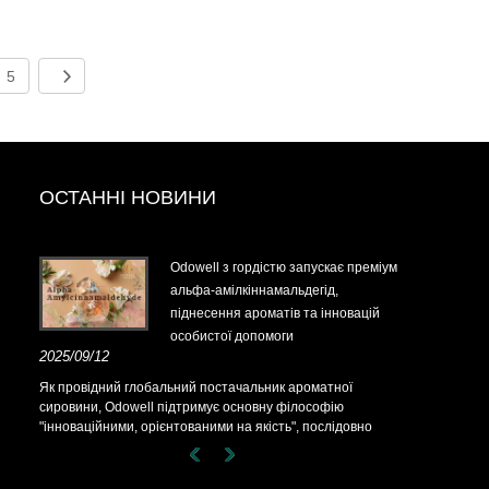
5
ОСТАННІ НОВИНИ
Odowell з гордістю запускає преміум
альфа-амілкіннамальдегід,
піднесення ароматів та інновацій
особистої допомоги
2025/09/12
Як провідний глобальний постачальник ароматної
сировини, Odowell підтримує основну філософію
"інноваційними, орієнтованими на якість", послідовно
пропонуючи вищі рішення для ароматів у всьому світі.