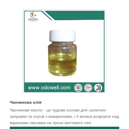
Часникова олія
Часникове масло - це чудова основа для салатних
заправок та соусів з макаронами, і її можна розрізати над
вареними овочами на трохи миттєвого пеп.