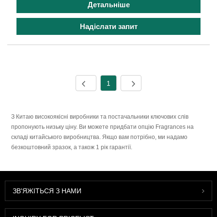
Детальніше
Надіслати запит
1
З Китаю високоякісні виробники та постачальники ключових слів
пропонують низьку ціну. Ви можете придбати опцію Fragrances на
складі китайського виробництва. Якщо вам потрібно, ми надамо
безкоштовний зразок, а також 1 рік гарантії.
ЗВ'ЯЖІТЬСЯ З НАМИ