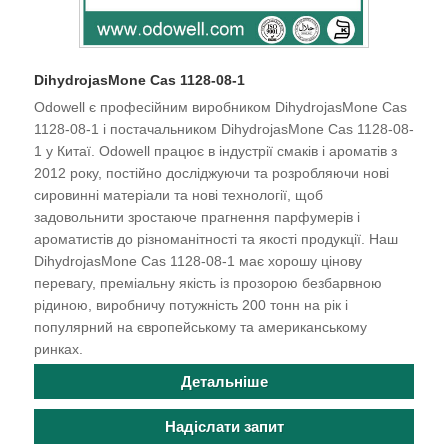
DihydrojasMone Cas 1128-08-1
Odowell є професійним виробником DihydrojasMone Cas
1128-08-1 і постачальником DihydrojasMone Cas 1128-08-
1 у Китаї. Odowell працює в індустрії смаків і ароматів з
2012 року, постійно досліджуючи та розробляючи нові
сировинні матеріали та нові технології, щоб
задовольнити зростаюче прагнення парфумерів і
ароматистів до різноманітності та якості продукції. Наш
DihydrojasMone Cas 1128-08-1 має хорошу цінову
перевагу, преміальну якість із прозорою безбарвною
рідиною, виробничу потужність 200 тонн на рік і
популярний на європейському та американському
ринках.
Детальніше
Надіслати запит