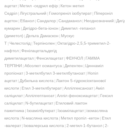
ацетат
Метил -седрил ефір
Кетон метил
|
|
Седріл
Лігустральний
Гомопреніл ізобутират
Піпероніл
|
|
|
ацетон
Ебанол
Сандалор
Сандаканол
Неоднозначний
Дигідр
|
|
|
|
|
кумарин
Дигідро-бета-іонон
Диметил -гепанол
|
|
(диметол)
Дельта Дамаскон
Мускус
|
|
Т
Челестолід
Терпінолен
Октагідро-2,5,5-триметил-2-
|
|
|
нафтол
Фенілацетальдегід
|
диметилацетал
Фенсилацетат
ФЕНЧОЛ
ГАММА
|
|
|
ТЕРПІНИ
Абсолют османтуса
Дипентен
Циннаміл
|
|
|
пропіонат
3-метилбутил 3-метилбутаноат
Нопіл
|
|
ацетат
Дубильна кислота
Лактон 5-гідроксіоктанової
|
|
кислоти
Етил 3-метилбутират
Аллілгексаноат
Аміл
|
|
|
саліцилат
Аллілгептаноат
Алліл феноксиацетат
Гексил
|
|
|
саліцилат
N-бутилацетат
Етиловий лактон
|
|
пажитника
Ізоамілбутират
Ізоамілацетат
ізомасляна
|
|
|
кислота
N-масляна кислота
Метил пропіл -кетон
Етил
|
|
|
-валерат
Ізовалерська кислота
2-метил-1-бутанол
2-
|
|
|