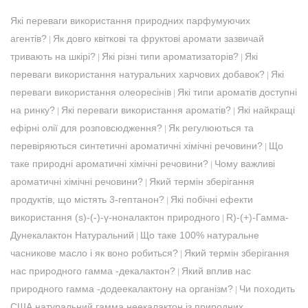
Які переваги використання природних парфумуючих
агентів?
Як довго квіткові та фруктові аромати зазвичай
|
тривають на шкірі?
Які різні типи ароматизаторів?
Які
|
|
переваги використання натуральних харчових добавок?
Які
|
переваги використання олеоресінів
Які типи ароматів доступні
|
на ринку?
Які переваги використання ароматів?
Які найкращі
|
|
ефірні олії для розповсюдження?
Як регулюються та
|
перевіряються синтетичні ароматичні хімічні речовини?
Що
|
таке природні ароматичні хімічні речовини?
Чому важливі
|
ароматичні хімічні речовини?
Який термін зберігання
|
продуктів, що містять 3-гептанон?
Які побічні ефекти
|
використання (s)-(-)-γ-ноналактон природного
R)-(+)-Гамма-
|
Дунекалактон Натуральний
Що таке 100% натуральне
|
часникове масло і як воно робиться?
Який термін зберігання
|
нас природного гамма -декалактон?
Який вплив нас
|
природного гамма -додеекалактону на організм?
Чи походить
|
США натуральний гамма неекалактон із природних