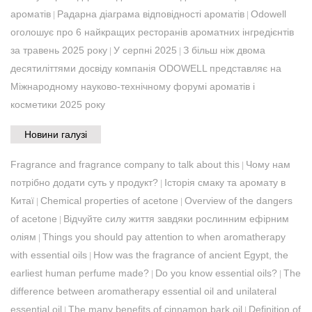
ароматів
Радарна діаграма відповідності ароматів
Odowell
|
|
оголошує про 6 найкращих ресторанів ароматних інгредієнтів
за травень 2025 року
У серпні 2025
​З більш ніж двома
|
|
десятиліттями досвіду компанія ODOWELL представляє на
Міжнародному науково-технічному форумі ароматів і
косметики 2025 року
Новини галузі
Fragrance and fragrance company to talk about this
Чому нам
|
потрібно додати суть у продукт?
Історія смаку та аромату в
|
Китаї
Chemical properties of acetone
Overview of the dangers
|
|
of acetone
Відчуйте силу життя завдяки рослинним ефірним
|
оліям
Things you should pay attention to when aromatherapy
|
with essential oils
How was the fragrance of ancient Egypt, the
|
earliest human perfume made?
Do you know essential oils?
The
|
|
difference between aromatherapy essential oil and unilateral
essential oil
The many benefits of cinnamon bark oil
Definition of
|
|