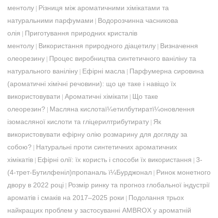
ментолу
Різниця між ароматичними хімікатами та
|
натуральними парфумами
Водорозчинна часникова
|
олія
Приготування природних кристалів
|
ментолу
Використання природного діацетилу
Визначення
|
|
олеорезину
Процес виробництва синтетичного ваніліну та
|
натурального ваніліну
Ефірні масла
Парфумерна сировина
|
|
(ароматичні хімічні речовини): що це таке і навіщо їх
використовувати
Ароматичні хімікати
Що таке
|
|
олеорезин?
Масляна кислотаï¼етилбутиратï¼оновлення
|
ізомасляної кислоти та гліцерилтрибутирату
Як
|
використовувати ефірну олію розмарину для догляду за
собою?
Натуральні проти синтетичних ароматичних
|
хімікатів
Ефірні олії: їх користь і способи їх використання
3-
|
|
(4-трет-Бутилфеніл)пропаналь ï¼Бурджонал
Ринок монетного
|
двору в 2022 році
Розмір ринку та прогноз глобальної індустрії
|
ароматів і смаків на 2017–2025 роки
Подолання трьох
|
найкращих проблем у застосуванні AMBROX у ароматній