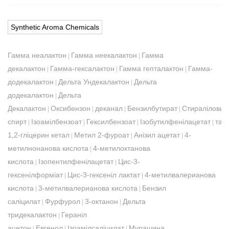
Synthetic Aroma Chemicals
Гамма неалактон
Гамма неекалактон
Гамма
|
|
декалактон
Гамма-гексалактон
Гамма гепталактон
Гамма-
|
|
|
додекалактон
Дельта Ундекалактон
Дельта
|
|
додекалактон
Дельта
|
Декалактон
Оксибензон
деканал
Бензилбутират
Стираліловий
|
|
|
|
спирт
Ізоамілбензоат
Гексилбензоат
Ізобутилфенілацетат
таб
|
|
|
|
1,2-гліцерин кетал
Метил 2-фуроат
Анізил ацетат
4-
|
|
|
метилнонанова кислота
4-метилоктанова
|
кислота
Ізопентилфенілацетат
Цис-3-
|
|
гексенілформіат
Цис-3-гексеніл лактат
4-метилвалерианова
|
|
кислота
3-метилвалерианова кислота
Бензил
|
|
саліцилат
Фурфурол
3-октанон
Дельта
|
|
|
тридекалактон
Гераніл
|
ацетон
Евгенол
Ізоамілсаліцилат
Мурашина
|
|
|