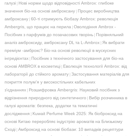
галузі
Нові норми щодо відповідності Ambrox: глибоке
|
значення біо-на основі амброксану
Процес виробництва
|
амброксану
60-ті отримують біобазу Ambrox: революція
|
Ambergris, що працює на перила
Оволодіння Ambrox -
|
Посібник з парфумів до позачасових творінь
Порівняльний
|
аналіз амброксиду, амброксану DL та L-Ambrox
Як вибрати
|
преміум -амброкс? Біо-на основі революції в мускусних
інгредієнтах
Посібник з технічного застосування для біо-на
|
основі AMBROX в косметиці
Еволюція технології Ambrox: від
|
лабораторії до стійкого аромату
Застосування матеріалів для
|
покриття полум'я у високостільних кабельних
з'єднаннях
Розшифровка Ambergris: Науковий посібник з
|
відрізнення природного від синтетичного
Вибір розчинника в
|
галузі ароматів: безпека, додатки та тематичні
дослідження
Kuwait Perfume Week 2025: Як біоброксид на
|
основі Китаю переробляє індустрію ароматів на Близькому
Сході
Амброксид на основі біобази: 10 випадків рецептури
|