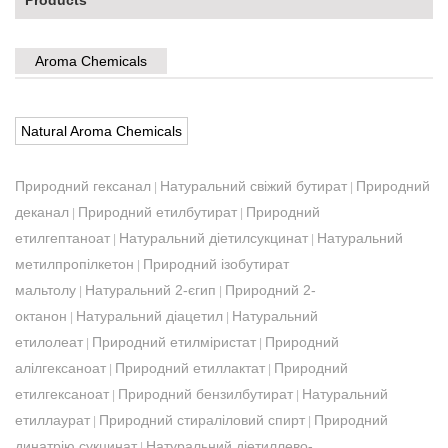
Products
Aroma Chemicals
Natural Aroma Chemicals
Природний гексанал
Натуральний свіжий бутират
Природний
|
|
деканал
Природний етилбутират
Природний
|
|
етилгептаноат
Натуральний діетилсукцинат
Натуральний
|
|
метилпропілкетон
Природний ізобутират
|
мальтолу
Натуральний 2-єгип
Природний 2-
|
|
октанон
Натуральний діацетил
Натуральний
|
|
етилолеат
Природний етилміристат
Природний
|
|
алілгексаноат
Природний етиллактат
Природний
|
|
етилгексаноат
Природний бензилбутират
Натуральний
|
|
етиллаурат
Природний стираліловий спирт
Природний
|
|
динатрію сукцинат
Натуральний діетиллево-
|