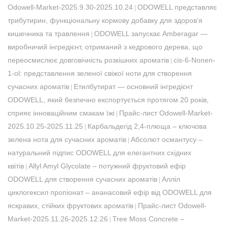
Odowell-Market-2025.9.30-2025.10.24
​ODOWELL представляє
|
трибутирин, функціональну кормову добавку для здоров’я
кишечника та травлення
ODOWELL запускає Amberagar —
|
виробничий інгредієнт, отриманий з кедрового дерева, що
переосмислює довговічність розкішних ароматів
​cis-6-Nonen-
|
1-ol: представлення зеленої свіжої ноти для створення
сучасних ароматів
Етилбутират — основний інгредієнт
|
ODOWELL, який безпечно експортується протягом 20 років,
сприяє інноваційним смакам їжі
Прайс-лист Odowell-Market-
|
2025.10.25-2025.11.25
Карбальдегід 2,4-плюща – ключова
|
зелена нота для сучасних ароматів
Абсолют османтусу –
|
натуральний підпис ODOWELL для елегантних східних
квітів
Allyl Amyl Glycolate – потужний фруктовий ефір
|
ODOWELL для створення сучасних ароматів
Алліл
|
циклогексил пропіонат – ананасовий ефір від ODOWELL для
яскравих, стійких фруктових ароматів
Прайс-лист Odowell-
|
Market-2025.11.26-2025.12.26
Tree Moss Concrete –
|