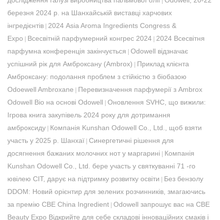
дослідження галузі виробництва пальмової олії
Odowell, 20-22
|
березня 2024 р. на Шанхайській виставці харчових
інгредієнтів
2024 Asia Aroma Ingredients Congress &
|
Expo
Всесвітній парфумерний конгрес 2024
2024 Всесвітня
|
|
парфумна конференція закінчується
Odowell відзначає
|
успішний рік для Амброксану (Ambrox)
Приклад клієнта
|
Амброксану: подолання проблем з стійкістю з біобазою
Odoewell Ambroxane
Перевизначення парфумерії з Ambrox
|
Odowell Bio на основі Odowell
Оновлення SVHC, що вижили:
|
Ігрова книга закупівель 2024 року для дотримання
амброксиду
Компанія Kunshan Odowell Co., Ltd., щоб взяти
|
участь у 2025 р. Шанхаї
Синергетичні рішення для
|
досягнення бажаних молочних нот у маргарині
Компанія
|
Kunshan Odowell Co., Ltd. бере участь у святкуванні 71 -го
ювілею СІТ, дарує на підтримку розвитку освіти
Без бензолу
|
DDOM: Новий орієнтир для зелених розчинників, змагаючись
за премію CBE China Ingredient
Odowell запрошує вас на CBE
|
Beauty Expo Відкрийте для себе складові інноваційних смаків і