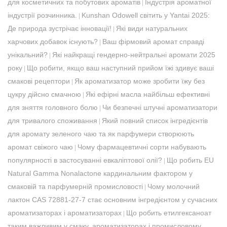
для косметичних та побутових ароматів
Індустрія ароматної
|
індустрії розчинника.
Kunshan Odowell світить у Yantai 2025:
|
Де природа зустрічає інновації!
Які види натуральних
|
харчових добавок існують?
Ваш фірмовий аромат справді
|
унікальний?
Які найкращі гендерно-нейтральні аромати 2025
|
року
Що робити, якщо ваш наступний прийом їжі здивує ваші
|
смакові рецептори
Як ароматизатор може зробити їжу без
|
цукру дійсно смачною
Які ефірні масла найбільш ефективні
|
для зняття головного болю
Чи безпечні штучні ароматизатори
|
для тривалого споживання
Який повний список інгредієнтів
|
для аромату зеленого чаю та як парфумери створюють
аромат свіжого чаю
Чому фармацевтичні сорти набувають
|
популярності в застосуванні евкаліптової олії?
Що робить EU
|
Natural Gamma Nonalactone кардинальним фактором у
смаковій та парфумерній промисловості
Чому молочний
|
лактон CAS 72881-27-7 стає основним інгредієнтом у сучасних
ароматизаторах і ароматизаторах
Що робить етилгексаноат
|
таким важливим у смаку, ароматизаторах і промисловому