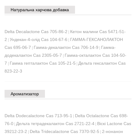
Натуральна харчова добавка
Delta Decalactone Cas 705-86-2
Кетон малини Cas 5471-51-
|
2
Ундекан-4-олід Cas 104-67-6
ГАММА-ГЕКСАНОЛАКТОН
|
|
Cas 695-06-7
Гамма-декалактон Cas 706-14-9
Гамма-
|
|
додекалактон Cas 2305-05-7
Гамма-окталактон Cas 104-50-
|
7
Гамма гепталактон Cas 105-21-5
Дельта гексалактон Cas
|
|
823-22-3
Ароматизатор
Delta Dodecalactone Cas 713-95-1
Delta Octalactone Cas 698-
|
76-0
Дельта тетрадекалактон Cas 2721-22-4
Віскі Lactone Cas
|
|
39212-23-2
Delta Tridecalactone Cas 7370-92-5
2-нонанон
|
|