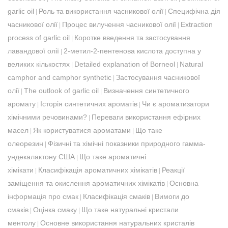
garlic oil
Роль та використання часникової олії
Специфічна дія
|
|
часникової олії
Процес вилучення часникової олії
Extraction
|
|
process of garlic oil
Коротке введення та застосування
|
лавандової олії
2-метил-2-пентенова кислота доступна у
|
великих кількостях
Detailed explanation of Borneol
Natural
|
|
camphor and camphor synthetic
Застосування часникової
|
олії
The outlook of garlic oil
Визначення синтетичного
|
|
аромату
Історія синтетичних ароматів
Чи є ароматизатори
|
|
хімічними речовинами?
Переваги використання ефірних
|
масел
Як користуватися ароматами
Що таке
|
|
олеорезин
Фізичні та хімічні показники природного гамма-
|
ундекалактону США
Що таке ароматичні
|
хімікати
Класифікація ароматичних хімікатів
Реакції
|
|
заміщення та окислення ароматичних хімікатів
Основна
|
інформація про смак
Класифікація смаків
Вимоги до
|
|
смаків
Оцінка смаку
Що таке натуральні кристали
|
|
ментолу
Основне використання натуральних кристалів
|