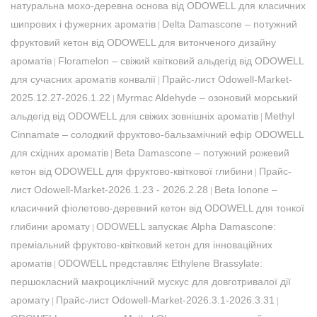
натуральна мохо-деревна основа від ODOWELL для класичних
шипрових і фужерних ароматів
Delta Damascone – потужний
|
фруктовий кетон від ODOWELL для витонченого дизайну
ароматів
Floramelon – свіжий квітковий альдегід від ODOWELL
|
для сучасних ароматів конвалії
Прайс-лист Odowell-Market-
|
2025.12.27-2026.1.22
Myrmac Aldehyde – озоновий морський
|
альдегід від ODOWELL для свіжих зовнішніх ароматів
Methyl
|
Cinnamate – солодкий фруктово-бальзамічний ефір ODOWELL
для східних ароматів
Beta Damascone – потужний рожевий
|
кетон від ODOWELL для фруктово-квіткової глибини
Прайс-
|
лист Odowell-Market-2026.1.23 - 2026.2.28
Beta Ionone –
|
класичний фіолетово-деревний кетон від ODOWELL для тонкої
глибини аромату
​ODOWELL запускає Alpha Damascone:
|
преміальний фруктово-квітковий кетон для інноваційних
ароматів
​ODOWELL представляє Ethylene Brassylate:
|
першокласний макроциклічний мускус для довготривалої дії
аромату
Прайс-лист Odowell-Market-2026.3.1-2026.3.31
|
|