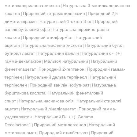
метилвалерианова кислота
Натуральна 3-метилвалерианова
|
кислота
Природний тетраметилпіразин
Природний 2,5-
|
|
диметилпіразин
Натуральний 1-октен-3-ол
Природний
|
|
ванілілбутиловий ефір
Натуральна піровиноградна
|
кислота
Природний етилформіат
Натуральний
|
|
ацетоїн
Натуральна масляна кислота
Натуральний бутил
|
|
бутирил лактат
Натуральний ванілін
Натуральний d-（+）
|
|
гамма-декалактон
Мальтол натуральний
Натуральний
|
|
фенетилацетат
Природний 2-гептанон
Природний гамма-
|
|
терпінен
Натуральний дельта терпінеол
Натуральний
|
|
терпінолен
Природний ванілін ізобутират
Натуральна
|
|
бурштинова кислота
Натуральний фенетиловий
|
спирт
Натуральна часникова олія
Натуральний стираллі
|
|
ацетат
Натуральний ліналілацетат
Природний гамма-
|
|
ундекалактон
Натуральний D-（+）Gamma
|
Decalactone1
Природний метилевгенол
Натуральний
|
|
метилциннамат
Природний етилбензоат
Природний
|
|