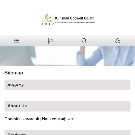
+86-512-55380008
shirleyxu@odowell.com
Sitemap
додому
About Us
Профіль компанії
Наш сертифікат
|