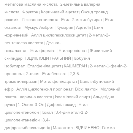
метилова масляна кислота
2-метильна валерна
|
кислота
Фруктон
Коричневий ацетат
Оксид троянд
|
|
|
ракемія
Гексанова кислота
Етил 2-метилбутират
Етил
|
|
|
октаноат
Мускус Амбрет
Кумарин
Ацетоїн
Етил
|
|
|
|
-коричневий
Алліл циклогексилоксицетат
2-метил-2-
|
|
пентеноєва кислота
Дельта-
|
гексалактон
Етилформіат
Етилпропіонат
Живильний
|
|
|
скипидар
ІЗЦИКЛОЦИТРАЛЬНИЙ
Ізобутил
|
|
ізобутират
Етилфенілацетат
КАШМЕРАН
2-метил-1-феніл-2-
|
|
|
пропанол
2-няня
Етилбензоат
2,3,5-
|
|
|
триметилпіразин
Метилфенілацетат
Ванілілбутиловий
|
|
ефір
Алліл циклогексил пропіонат
Віскі лактон
Молочний
|
|
|
лактон
корична кислота
Ізоаміловий спирт
Альдегідна
|
|
|
ручка
1-Октен-3-Ол
Дифеніл оксид
Етил
|
|
|
циклопентенолон
Кокал
3,4-диметил-1,2-
|
|
циклопентанедіон
3,4-
|
дигідроксибензальдегід
Мажантол
ВІДЧИНЕНО
Гамма
|
|
|