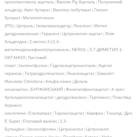
пропіленгліколь ацеталь
Ванілін Pg Ацеталь
Полуничний
|
|
альдегід
Аміл бутират
Ваніліну ізобутират
Гексил
|
|
|
бутират
Метилгептенон
|
(PG)
Цитраль
Ізовалеральдегід
Ліналоол
Метил
|
|
|
|
дигідрожасмонат
Гераніол
Цитронелліл ацетат
Лілія
|
|
|
Альдегідна
2-метил-3-(3,4-
|
метилендіоксифеніл)пропаналь
NEROL
3,7-ДИМЕТИЛ-1-
|
|
ОКТАНОЛ
Листовий
|
спирт
Ізолонгіфолон
Гідроксицитронеллаль
Ацетат
|
|
|
гераніла
Тетрагідроліналоол
Ліналілацетат
Евкаліпт
|
|
|
Maculata Citriodora
Альфа-пінен
Дельта
|
|
ноналактон
БУРЖАНСЬКИЙ
Фенетилфенілацетат
4-трет-
|
|
|
бутилциклогексилацетат
дигідрожасмон
Терпінеол
Пластівці
|
|
|
борнеол
синтетичні
Етилкапрат
Терпінілацетат
Камфен
Тоналід
Дигід
|
|
|
|
|
E Super
Етиловий ванілін
2,3-
|
|
Бутандіон
Ізолонгіфолен
Цитронелол
Цитронеліл
|
|
|