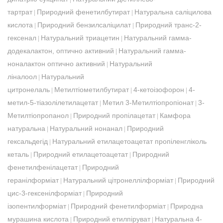
тартрат
Природний фенетилбутират
Натуральна саліцилова
|
|
кислота
Природний бензилсаліцилат
Природний транс-2-
|
|
гексенал
Натуральний триацетин
Натуральний гамма-
|
|
додекалактон, оптично активний
Натуральний гамма-
|
ноналактон оптично активний
Натуральний
|
ліналоол
Натуральний
|
цитронелаль
Метилтіометилбутират
4-кетоізофорон
4-
|
|
|
метил-5-тіазолілетилацетат
Метил 3-Метилтіопропіонат
3-
|
|
Метилтіопропанол
Природний пропілацетат
Камфора
|
|
натуральна
Натуральний нонанал
Природний
|
|
гексальдегід
Натуральний етилацетоацетат пропіленгліколь
|
кеталь
Природний етилацетоацетат
Природний
|
|
фенетилфенілацетат
Природний
|
геранілформіат
Натуральний цітронеллілформіат
Природний
|
|
цис-3-гексенілформіат
Природний
|
ізопентилформіат
Природний фенетилформіат
Природна
|
|
мурашина кислота
Природний етилпіруват
Натуральна 4-
|
|