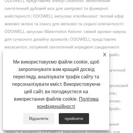
ODOWELL представляє Methyl Okamoss: автентичний
синтетичний дубовий мох для шипрової та фужерної
майстерності
ODOWELL випускає етилбензоат: теплий ефір
|
зимової зелені та ілангу для квіткової та східної елегантності
|
ODOWELL запускає Watermelon Ketone: свіжий аромат кавуна
для сучасного дизайну ароматів
​ODOWELL представляє
|
мегасантол: потужний синтетичний інгредієнт сандалового
X
дерева для сучасного деревного дизайну ароматів
Прайс-
|
Ми використовуємо файли cookie, щоб
лист Odowell-Market-2026.4.1-2026.4.29
​ODOWELL
|
запропонувати вам кращий досвід
представляє Methyl Cyclopentenolone: ​​горіховий ароматичний
перегляду, аналізувати трафік сайту та
інгредієнт з відтінками клена та солодки
​ODOWELL
|
персоналізувати вміст. Використовуючи
представляє Delta Decalactone: кремовий кокосово-персиковий
цей сайт, ви погоджуєтеся на
лактон для гурманського та тропічного дизайну ароматів
|
використання файлів cookie.
Політика
ODOWELL представляє транс-2-гексенол: свіжий фруктово-
конфіденційності
зелений інгредієнт для сучасного дизайну ароматів
Прайс-
|
лист Odowell-Market-2026.4.30-2026.5.29
​ODOWELL
|
Відхиляти
прийняти
рекомендує ізоамілбутират (CAS 106-27-4) для додавання
смаку та аромату
​ODOWELL рекомендує етилкапроат для
|