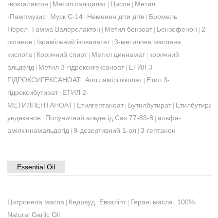
-вокталактон
Метил саліцилат
Цисон
Метил
|
|
|
-Пампмузис
Муск С-14
Неменен діти діти
Бромель
|
|
|
Нерол
Гамма Валеролактон
Метил бензоат
Бензофенон
2-
|
|
|
|
октанон
Ізоамільний ізовалатат
3-метилова масляна
|
|
кислота
Коричний спирт
Метил циннамат
коричний
|
|
|
альдегід
Метил 3-гідроксигексаноат
ЕТИЛ 3-
|
|
ГІДРОКСИГЕКСАНОАТ
Алліламілгліколат
Етил 3-
|
|
гідроксибутират
ЕТИЛ 2-
|
МЕТИЛПЕНТАНОАТ
Етилгептаноат
Бутилбутират
Етилбутират
|
|
|
ундеканон
Полуничний альдегід Cas 77-83-8
альфа-
|
|
амілкіннамальдегід
9-дезертивний 1-ол
3-гептанон
|
|
Essential Oil
Цитронела масла
Кедрвуд
Евкаліпт
Герані масла
100%
|
|
|
|
Natural Garlic Oil