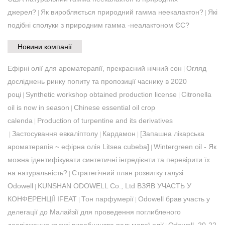
джерел?
Як виробляється природний гамма неекалактон?
Які
|
|
подібні сполуки з природним гамма -неалактоном ЄС?
Новини компанії
Ефірні олії для ароматерапії, прекрасний нічний сон
Огляд
|
досліджень ринку попиту та пропозиції часнику в 2020
році
Synthetic workshop obtained production license
Citronella
|
|
oil is now in season
Chinese essential oil crop
|
calenda
Production of turpentine and its derivatives
|
Застосування евкаліптолу
Кардамон
[Запашна лікарська
|
|
|
ароматерапія ~ ефірна олія Litsea cubeba]
Wintergreen oil - Як
|
можна ідентифікувати синтетичні інгредієнти та перевірити їх
на натуральність?
Стратегічний план розвитку галузі
|
Odowell
KUNSHAN ODOWELL Co., Ltd ВЗЯВ УЧАСТЬ У
|
КОНФЕРЕНЦІЇ IFEAT
Тон парфумерії
Odowell брав участь у
|
|
делегації до Малайзії для проведення поглибленого