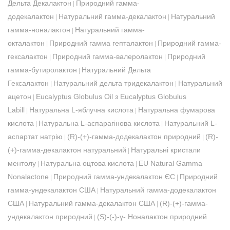
Дельта Декалактон
Природний гамма-
|
додекалактон
Натуральний гамма-декалактон
Натуральний
|
|
гамма-ноналактон
Натуральний гамма-
|
окталактон
Природний гамма гепталактон
Природний гамма-
|
|
гексалактон
Природний гамма-валеролактон
Природний
|
|
гамма-бутиролактон
Натуральний Дельта
|
Гексалактон
Натуральний дельта тридекалактон
Натуральний
|
|
ацетон
Eucalyptus Globulus Oil з Eucalyptus Globulus
|
Labill
Натуральна L-яблучна кислота
Натуральна фумарова
|
|
кислота
Натуральна L-аспарагінова кислота
Натуральний L-
|
|
аспартат натрію
(R)-(+)-гамма-додекалактон природний
(R)-
|
|
(+)-гамма-декалактон натуральний
Натуральні кристали
|
ментолу
Натуральна оцтова кислота
EU Natural Gamma
|
|
Nonalactone
Природний гамма-ундекалактон ЄС
Природний
|
|
гамма-ундекалактон США
Натуральний гамма-додекалактон
|
США
Натуральний гамма-декалактон США
(R)-(+)-гамма-
|
|
ундекалактон природний
(S)-(-)-γ- Ноналактон природний
|