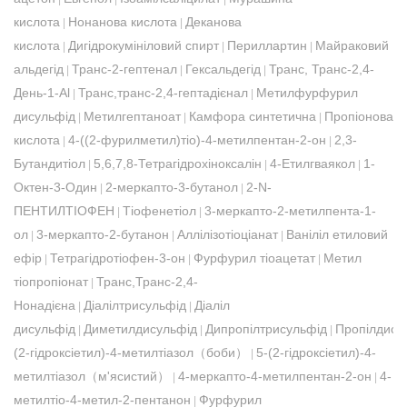
кислота
Нонанова кислота
Деканова
|
|
кислота
Дигідрокумініловий спирт
Периллартин
Майраковий
|
|
|
альдегід
Транс-2-гептенал
Гексальдегід
Транс, Транс-2,4-
|
|
|
День-1-Al
Транс,транс-2,4-гептадієнал
Метилфурфурил
|
|
дисульфід
Метилгептаноат
Камфора синтетична
Пропіонова
|
|
|
кислота
4-((2-фурилметил)тіо)-4-метилпентан-2-он
2,3-
|
|
Бутандитіол
5,6,7,8-Тетрагідрохіноксалін
4-Етилгваякол
1-
|
|
|
Октен-3-Один
2-меркапто-3-бутанол
2-N-
|
|
ПЕНТИЛТІОФЕН
Тіофенетіол
3-меркапто-2-метилпента-1-
|
|
ол
3-меркапто-2-бутанон
Аллілізотіоціанат
Ваніліл етиловий
|
|
|
ефір
Тетрагідротіофен-3-он
Фурфурил тіоацетат
Метил
|
|
|
тіопропіонат
Транс,Транс-2,4-
|
Нонадієна
Діалілтрисульфід
Діаліл
|
|
дисульфід
Диметилдисульфід
Дипропілтрисульфід
Пропілдису
|
|
|
(2-гідроксіетил)-4-метилтіазол（боби）
5-(2-гідроксіетил)-4-
|
метилтіазол（м'ясистий）
4-меркапто-4-метилпентан-2-он
4-
|
|
метилтіо-4-метил-2-пентанон
Фурфурил
|