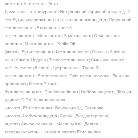
диметил-5-гептенал
Бета
|
Дамасконе
гомофуранол
Натуральний коричний альдегід
2-
|
|
|
сек-Бутилциклогексанон
α-гексилциннамальдегід
Природний
|
|
етилпропіонат
Етилолеат
цис-3-
|
|
гексенілацетат
Мегасантол
3-метиліндол
Олія насіння
|
|
|
перилли
Ментилацетат
Perilla Oil
|
|
(квітка)
Бутилпропіонат
Метилпропіонат
Розалін
Анісова
|
|
|
|
олія
Альфа-Цедрен
Тетраметилпіразин
Смак часникової
|
|
|
олії
Анісиловий спирт
Цитронелаль
Транс-2-
|
|
|
гексенілацетат
Етилгексаноат
Олія листя перилли
Ліналілу
|
|
|
пропаноат
Метил-P-трет-
|
бутилфенілацетат
Пропілпропіонат
Ізоборнілацетат
Діізодецил
|
|
|
адипат; DIDA
N-валерианова
|
кислота
Етилсаліцилат
Бензальдегід
Октанова
|
|
|
кислота
Ізобутиральдегід
Сирий
Дигідротерпеніл
|
|
|
ацетат
Альфа-терпінен
Масло м'яти
Дельта
|
|
|
тетрадекалактон
L-ментил лактат
Етил ванілін
|
|