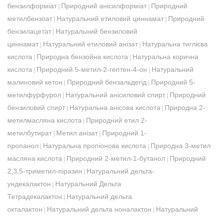
бензилформіат
Природний анісилформіат
Природний
|
|
метилбензоат
Натуральний етиловий циннамат
Природний
|
|
бензилацетат
Натуральний бензиловий
|
циннамат
Натуральний етиловий анізат
Натуральна тиглієва
|
|
кислота
Природна бензойна кислота
Натуральна корична
|
|
кислота
Природний 5-метил-2-гептен-4-он
Натуральний
|
|
малиновий кетон
Природний бензальдегід
Природний 5-
|
|
метилфурфурол
Натуральний анісиловий спирт
Природний
|
|
бензиловий спирт
Натуральна анісова кислота
Природна 2-
|
|
метилмасляна кислота
Природний етил 2-
|
метилбутират
Метил анізат
Природний 1-
|
|
пропанол
Натуральна пропіонова кислота
Природна 3-метил
|
|
масляна кислота
Природний 2-метил-1-бутанол
Природний
|
|
2,3,5-триметил-піразин
Натуральний дельта-
|
ундекалактон
Натуральний Дельта
|
Тетрадекалактон
Натуральний дельта
|
окталактон
Натуральний дельта ноналактон
Натуральний
|
|