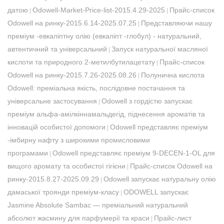
датою
Odowell-Market-Price-list-2015.4.29-2025
Прайс-список
|
|
Odowell на ринку-2015.6.14-2025.07.25
Представляючи нашу
|
преміум -евкаліптну олію (евкаліпт -глобул) - натуральний,
автентичний та універсальний
Запуск натуральної масляної
|
кислоти та природного 2-метилбутилацетату
Прайс-список
|
Odowell на ринку-2015.7.26-2025.08.26
Полунична кислота
|
Odowell: преміальна якість, послідовне постачання та
універсальне застосування
Odowell з гордістю запускає
|
преміум альфа-амілкіннамальдегід, піднесення ароматів та
інновацій особистої допомоги
Odowell представляє преміум
|
-імбирну нафту з широкими промисловими
програмами
Odowell представляє преміум 9-DECEN-1-OL для
|
вищого аромату та особистої гігієни
Прайс-список Odowell на
|
ринку-2015.8.27-2025.09.29
​Odowell запускає натуральну олію
|
дамаської троянди преміум-класу
​ODOWELL запускає
|
Jasmine Absolute Sambac — преміальний натуральний
абсолют жасмину для парфумерії та краси
Прайс-лист
|