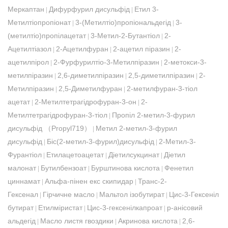
Меркаптан
Дифурфурил дисульфід
Етил 3-
|
|
Метилтіопропіонат
3-(Метилтіо)пропіональдегід
3-
|
|
(метилтіо)пропілацетат
3-Метил-2-Бутантіол
2-
|
|
Ацетилтіазол
2-Ацетилфуран
2-ацетил піразин
2-
|
|
|
ацетилпірол
2-Фурфурилтіо-3-Метилпіразин
2-метокси-3-
|
|
метилпіразин
2,6-диметилпіразин
2,5-диметилпіразин
2-
|
|
|
Метилпіразин
2,5-Диметилфуран
2-метилфуран-3-тіол
|
|
ацетат
2-Метилтетрагідрофуран-3-он
2-
|
|
Метилтетрагідрофуран-3-тіол
Пропіл 2-метил-3-фурил
|
дисульфід （Propyl719）
Метил 2-метил-3-фурил
|
дисульфід
Біс(2-метил-3-фурил)дисульфід
2-Метил-3-
|
|
Фурантіол
Етилацетоацетат
Діетилсукцинат
Діетил
|
|
|
малонат
Бутилбензоат
Бурштинова кислота
Фенетил
|
|
|
циннамат
Альфа-пінен екс скипидар
Транс-2-
|
|
Гексенал
Гірчичне масло
Мальтол ізобутират
Цис-3-Гексеніл
|
|
|
бутират
Етилміристат
Цис-3-гексенілкапроат
р-анісовий
|
|
|
альдегід
Масло листя гвоздики
Акринова кислота
2,6-
|
|
|