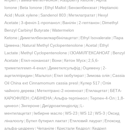
нітрил
Гамма-метил-йонон
Raspberry Ketone
Alpha
|
|
|
Ionone
Beta Ionone
Ethyl Maltol
Бензилбензоат
Heptanoic
|
|
|
|
Acid
Musk xylene
Sandenol 803
Метилатратат
Hexyl
|
|
|
|
Acetate
3-феніл-1-пропанол
Ванілін
2-гептанон
Dimethyl
|
|
|
|
Benzyl Carbinyl Butyrate
Watermelon
|
Ketone
Диметилбензилкарбінілацетат
Ethyl Isovalerate
Пара
|
|
|
Цимена
Natural Methyl Cyclopentenolone
Acetal
Ethyl
|
|
|
Lactate
Methyl Cyclopentenolone
ІЗОАМІЛГЕКСАНОАТ
Benzyl
|
|
|
Acetate
Етил-нонаноат
Вони
Кетон Муск
2,5,6-
|
|
|
|
триметилгемп-4-енал
Диметилсульфід
Оцимену
2-
|
|
|
ацетилпіридин
Мальтол
Етил ізобутират
Зимова олія
Cassia
|
|
|
|
Oil China ext Cinnamomum cassia presl
Кулер 517
Олія
|
|
чайного дерева
Метилтранс-2-ноненоат
Етилацетат
БЕТА-
|
|
|
КАРІОФІЛЕН
САБІНЕНА
Альфа-терпінеол
Терпен-4-Ол
1,8-
|
|
|
|
цинеол
Зінгероне
Дигідроактиндіолід
L-
|
|
|
ментилацетат
Імбирне масло
WS-23
WS 12
WS-3
Оксид
|
|
|
|
|
ліналоолу
Бутил бутирил лактат
Етиловий лаурат
Епоксид
|
|
|
альфа-цедрену
Чепаніле
Кристали Кедрол
Кедрил
|
|
|