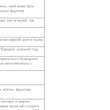
апах, який може бути
штучні фруктові
анг, але м'якший, ніж
ткій ефірній групі в ньому
d'Espagne; штучний плід
 присутності безводного
ією метилбензоату с
, м'ятне, фруктове,
контакті зі шкірою.
ливом тепла або полум'я;