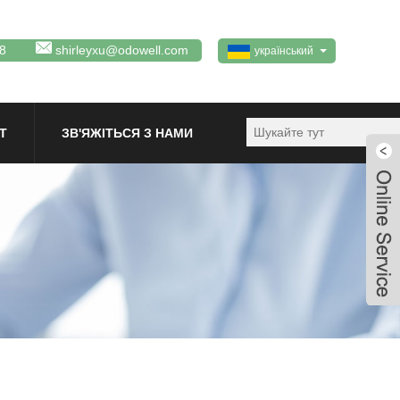
8
shirleyxu@odowell.com
український
Т
ЗВ'ЯЖІТЬСЯ З НАМИ