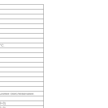
°C.
льними окислювачами.
9-0)
9-0)