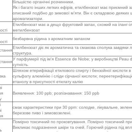
більшістю органічні розчинники.
Як і багато інших летких ефірів, етилбензоат має приємний з
описаний подібно до зимової м'яти. Він є складовою деяких 
ароматизатори.
Етилбензоат має a дещо фруктовий запах, схожий на іланг-іл
ості
метилбензоат
безбарвна рідина з ароматним запахом
ості
Етилбензоат діє як ароматична та смакова сполука завдяки ле
стання
структура.
У парфумерії під ім'я Essence de Niobe; у виробництві Peau 
стання
сутність.
Шляхом етерифікації етилового спирту і бензойної кислоти в
вка
сульфату алюмінію і сліди сірчаної кислоти; переетерифікац
етанолу в присутності етилату калію
і
ня
Виявлення: 100 ppb; розпізнавання: 150 ppb
у
і
смак характеристики при 30 ppm: солодке, лікувальне, зелене
і
березове пиво і зимовозелені.
ня
Помірно токсичний по проковтування. Помірно токсичний при 
Викликає подразнення шкіри та очей. Горючий рідина під вп
ь