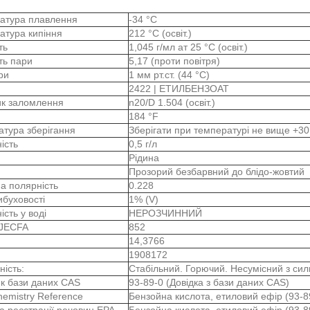
атура плавлення
-34 °C
атура кипіння
212 °C (освіт.)
сть
1,045 г/мл ат 25 °C (освіт.)
сть пари
5,17 (проти повітря)
ари
1 мм рт.ст. (44 °C)
2422 | ЕТИЛБЕНЗОАТ
ик заломлення
n20/D 1.504 (освіт.)
184 °F
атура зберігання
Зберігати при температурі не вище +30
ність
0,5 г/л
Рідина
Прозорий безбарвний до блідо-жовтий
а полярність
0.228
ибуховості
1% (V)
ість у воді
НЕРОЗЧИННИЙ
JECFA
852
14,3766
1908172
ність:
Стабільний. Горючий. Несумісний з си
ик бази даних CAS
93-89-0 (Довідка з бази даних CAS)
emistry Reference
Бензойна кислота, етиловий ефір (93-8
а реєстрації речовин EPA
Бензойна кислота, етиловий ефір (93-8