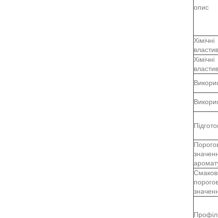
опис
Хімічні
властив
Хімічні
властив
Викори
Викори
Підгото
Порогов
значен
аромат
Смаков
порогов
значен
Профіл