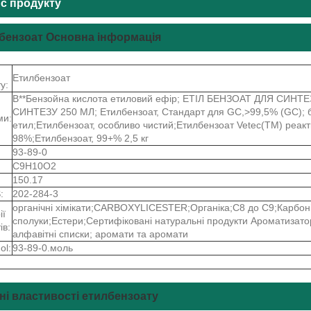
с продукту
бензоат Основна інформація
Етилбензоат
у:
B**Бензойна кислота етиловий ефір; ЕТІЛ БЕНЗОАТ ДЛЯ СИНТ
СИНТЕЗУ 250 МЛ; Етилбензоат, Стандарт для GC,>99,5% (GC); 
ми:
етил;Етилбензоат, особливо чистий;Етилбензоат Vetec(TM) реакти
98%;Етилбензоат, 99+% 2,5 кг
93-89-0
C9H10O2
150.17
:
202-284-3
органічні хімікати;CARBOXYLICESTER;Органіка;C8 до C9;Карбоні
ії
сполуки;Естери;Сертифіковані натуральні продукти Ароматизатор
ів:
алфавітні списки; аромати та аромати
ol:
93-89-0.моль
чні властивості етилбензоату