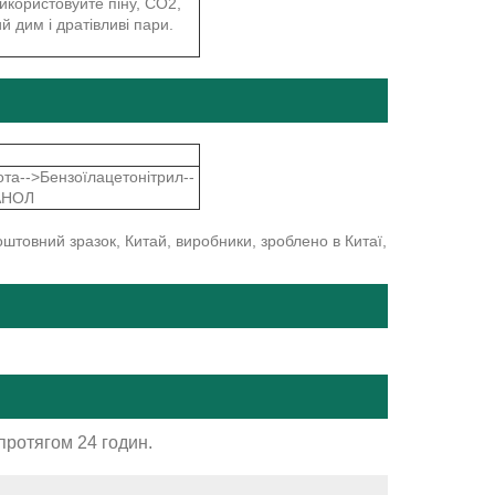
икористовуйте піну, CO2,
ий дим і дратівливі пари.
та-->Бензоїлацетонітрил--
ПАНОЛ
коштовний зразок, Китай, виробники, зроблено в Китаї,
протягом 24 годин.