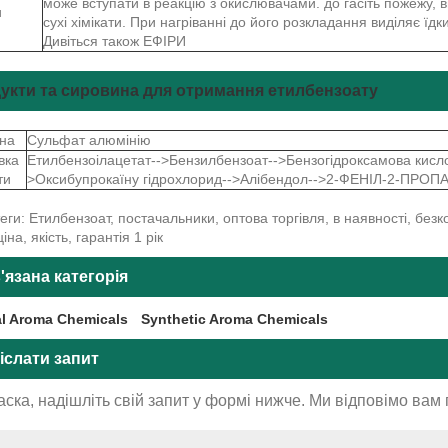
може вступати в реакцію з окислювачами. до гасіть пожежу, в
и
сухі хімікати. При нагріванні до його розкладання виділяє їдк
Дивіться також ЕФІРИ
укти та сировина для отримання етилбензоату
на
Сульфат алюмінію
вка
Етилбензоілацетат-->Бензилбензоат-->Бензогідроксамова кисло
ти
>Оксибупрокаїну гідрохлорид-->Алібендол-->2-ФЕНІЛ-2-ПРО
теги: Етилбензоат, постачальники, оптова торгівля, в наявності, без
іна, якість, гарантія 1 рік
'язана категорія
al Aroma Chemicals
Synthetic Aroma Chemicals
іслати запит
аска, надішліть свій запит у формі нижче. Ми відповімо вам 