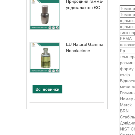
Природний гамма-
ундекалактон ЄС
Темпер
Темпер
щільні
щільні
тиск п
FEMA
EU Natural Gamma
показн
Fp
Nonalactone
темпер
розчин
форму
колір
Відносн
межа в
Всі новинки
Розчинн
Номер 
Merck
BRN
Стабіль
Довідн
NIST Ch
Систем