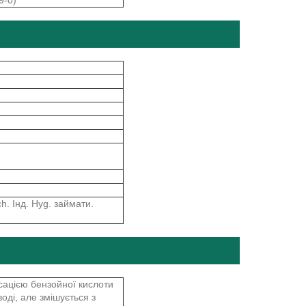
ch. Інд. Hyg. займати.
сацією бензойної кислоти
оді, але змішується з