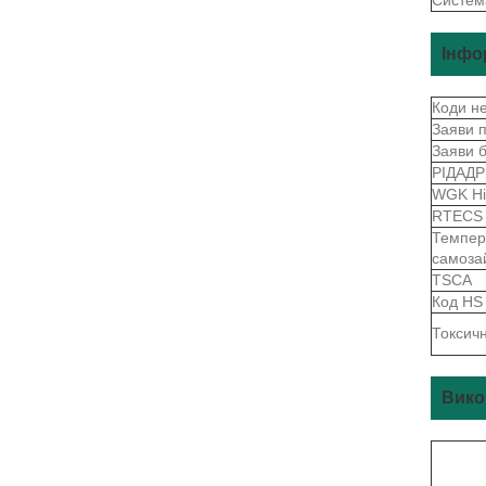
Інфо
Коди н
Заяви 
Заяви 
РІДАД
WGK Н
RTEC
Темпер
самоза
TSCA
Код H
Токсичн
Вико