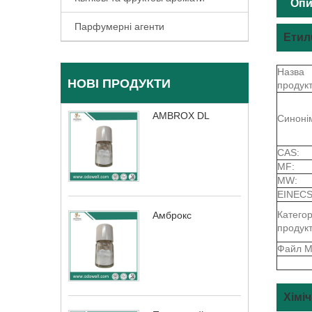
Опи
Парфумерні агенти
Етил
Назва
НОВІ ПРОДУКТИ
продукт
AMBROX DL
Синоні
CAS:
MF:
MW:
EINECS
Категор
Амброкс
продукт
Файл M
Хімі