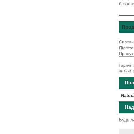
безпек
Прод
Сирови
Підгото
Продук
Гарячі 
низька ц
Пов
Natur
Над
Будь л