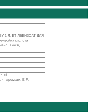
ЕЗУ 1 Л; ЕТІЛБЕНЗОАТ ДЛЯ
бензойна кислота
вної якості,
льні
и і аромати; E-F;