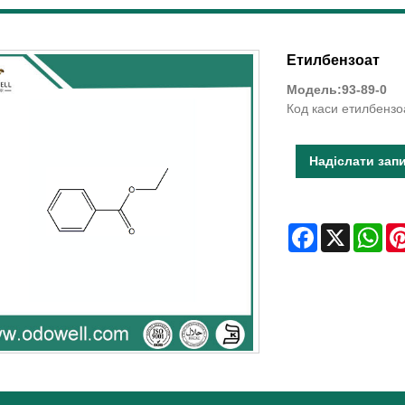
Етилбензоат
Модель:93-89-0
Код каси етилбензо
Надіслати зап
Facebook
X
Wha