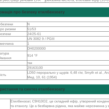
рмація про безпеку етилбензоату
ебезпеки
N
про ризики
51/53
безпеки
24/25-61
Р
UN 3082 9 / PGIII
імеччина
1
S
DH0200000
атура
914 °F
ймання
так
S
29163100
LD50 перорально у щурів: 6,48 г/кг, Smyth et al., Ar
ість
Мед. 10, 61 (1954)
ристання та синтез етилбензоату
Етилбензоат, C9H10O2, це складний ефір, утворений конден
та етанолу. Це а безбарвна рідина, яка майже нерозчинна у в