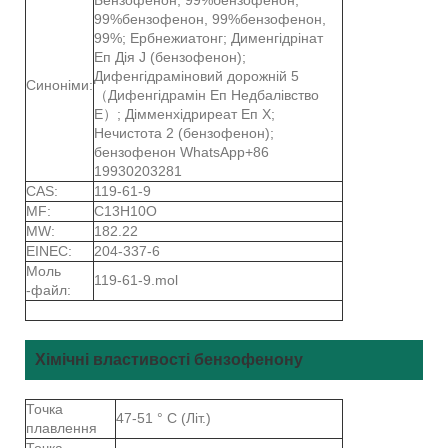
99%бензофенон, 99%бензофенон,
99%; Ербнежиатонг; Дименгідрінат
Еп Дія J (бензофенон);
Дифенгідраміновий дорожній 5
Синоніми:
（Дифенгідрамін Еп Недбалівство
E）; Дімменхідриреат Еп Х;
Нечистота 2 (бензофенон);
бензофенон WhatsApp+86
19930203281
CAS:
119-61-9
MF:
C13H10O
MW:
182.22
EINEC:
204-337-6
Моль
119-61-9.mol
-файл:
Хімічні властивості бензофенону
Точка
47-51 ° C (Літ.)
плавлення
Точка