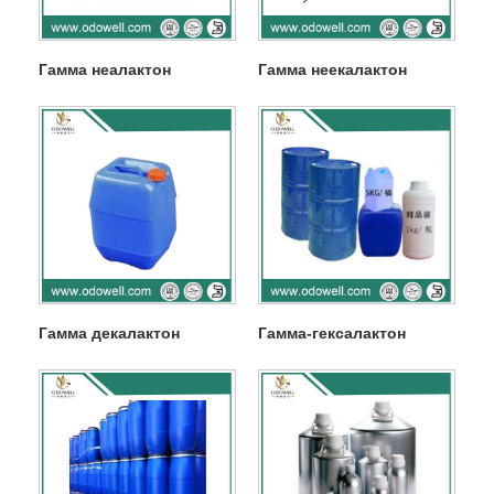
Гамма неалактон
Гамма неекалактон
Гамма декалактон
Гамма-гексалактон