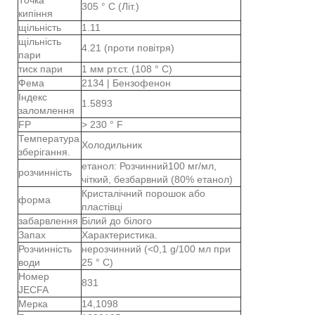
305 ° C (Літ.)
кипіння
щільність
1.11
щільність
4.21 (проти повітря)
пари
тиск пари
1 мм рт.ст. (108 ° C)
Фема
2134 | Бензофенон
Індекс
1.5893
заломлення
FP
> 230 ° F
Температура
Холодильник
зберігання.
етанол: Розчинний100 мг/мл,
розчинність
чіткий, безбарвний (80% етанол)
Кристалічний порошок або
форма
пластівці
забарвлення
Білий до білого
Запах
Характеристика.
Розчинність
нерозчинний (<0,1 g/100 мл при
води
25 ° С)
Номер
831
JECFA
Мерка
14,1098