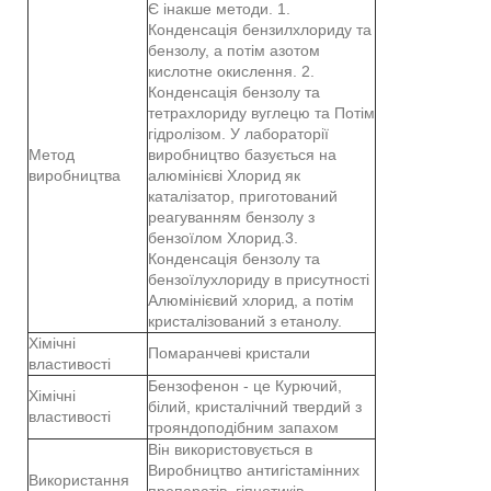
Є інакше методи. 1.
Конденсація бензилхлориду та
бензолу, а потім азотом
кислотне окислення. 2.
Конденсація бензолу та
тетрахлориду вуглецю та Потім
гідролізом. У лабораторії
Метод
виробництво базується на
виробництва
алюмінієві Хлорид як
каталізатор, приготований
реагуванням бензолу з
бензоїлом Хлорид.3.
Конденсація бензолу та
бензоїлухлориду в присутності
Алюмінієвий хлорид, а потім
кристалізований з етанолу.
Хімічні
Помаранчеві кристали
властивості
Бензофенон - це Курючий,
Хімічні
білий, кристалічний твердий з
властивості
трояндоподібним запахом
Він використовується в
Виробництво антигістамінних
Використання
препаратів, гіпнотиків,