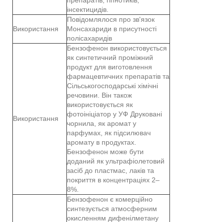
інсектицидів.
Повідомлялося про зв'язок
Використання
Монсахариди в присутності
полісахаридів
Бензофенон використовується
як синтетичний проміжний
продукт для виготовлення
фармацевтичних препаратів та
Сільськогосподарські хімічні
речовини. Він також
використовується як
фотоініціатор у УФ Друковані
Використання
чорнила, як аромат у
парфумах, як підсилювач
аромату в продуктах.
Бензофенон може бути
доданий як ультрафіолетовий
засіб до пластмас, лаків та
покриття в концентраціях 2–
8%.
Бензофенон є комерційно
синтезується атмосферним
окисленням дифенілметану