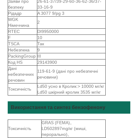
Заяви про
26-61-37/39-29-60-36-62-36/37-
безпеку
33-16-9
Рідадр
A 3077 9/pg 3
WGK
2
Німеччина
RTEC
DI9950000
F
10
TSCA
Так
Небезпека
9
PackingGroup
III
Код HS
29143900
Дані
119-61-9 (дані про небезпечні
небезпечних
речовини)
речовин
Ld50 усно в Кролик:> 10000 мг/кг
Токсичність
Ld50 шкірний кролик 3535 мг/кг
Використання та синтез бензофенону
GRAS (FEMA)。
Токсичність
LD502897mg/кг (миші,
перорально)。