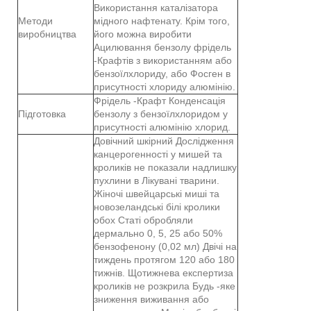
Використання каталізатора
Методи
мідного нафтенату. Крім того,
виробництва
його можна виробити
Ацилювання бензолу фрідель
-Крафтів з використанням або
бензоїлхлориду, або Фосген в
присутності хлориду алюмінію.
Фрідель -Крафт Конденсація
Підготовка
бензолу з бензоїлхлоридом у
присутності алюмінію хлорид.
Довічний шкірний Дослідження
канцерогенності у мишей та
кроликів не показали надлишку
пухлини в Лікувані тварини.
Жіночі швейцарські миші та
новозеландські білі кролики
обох Статі обробляли
дермально 0, 5, 25 або 50%
бензофенону (0,02 мл) Двічі на
тиждень протягом 120 або 180
тижнів. Щотижнева експертиза
кроликів не розкрила Будь -яке
зниження виживання або