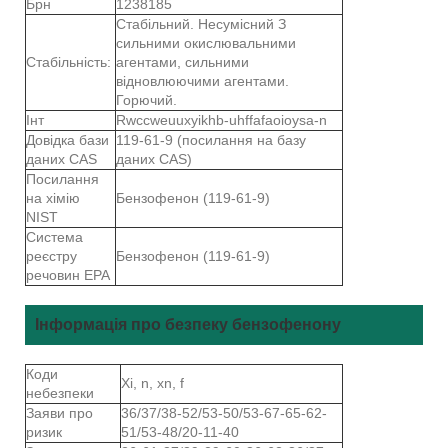
Брн
1238185
Стабільний. Несумісний З
сильними окислювальними
Стабільність:
агентами, сильними
відновлюючими агентами.
Горючий.
Інт
Rwccweuuxyikhb-uhffafaoioysa-n
Довідка бази
119-61-9 (посилання на базу
даних CAS
даних CAS)
Посилання
на хімію
Бензофенон (119-61-9)
NIST
Система
реєстру
Бензофенон (119-61-9)
речовин EPA
Інформація про безпеку бензофенону
Коди
Xi, n, xn, f
небезпеки
Заяви про
36/37/38-52/53-50/53-67-65-62-
ризик
51/53-48/20-11-40