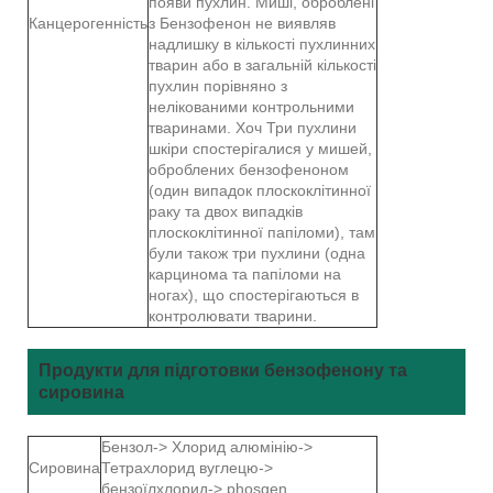
появи пухлин. Миші, оброблені
Канцерогенність
з Бензофенон не виявляв
надлишку в кількості пухлинних
тварин або в загальній кількості
пухлин порівняно з
нелікованими контрольними
тваринами. Хоч Три пухлини
шкіри спостерігалися у мишей,
оброблених бензофеноном
(один випадок плоскоклітинної
раку та двох випадків
плоскоклітинної папіломи), там
були також три пухлини (одна
карцинома та папіломи на
ногах), що спостерігаються в
контролювати тварини.
Продукти для підготовки бензофенону та
сировина
Бензол-> Хлорид алюмінію->
Сировина
Тетрахлорид вуглецю->
бензоїлхлорид-> phosgen