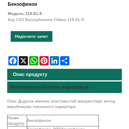
Бензофенон
Модель:119-61-9
Код CAS Benzophenone Flakes-119-61-9
Надіслати запит
Facebook
X
WhatsApp
Pinterest
LinkedIn
Share
Опис продукту
Бензофенон Основна інформація
Опис Додаток хімічних властивостей використовує метод
виробництва токсичності індикатора
Назва
Бензофенон
продукту:
Бензофенон, 99%бензофенон,