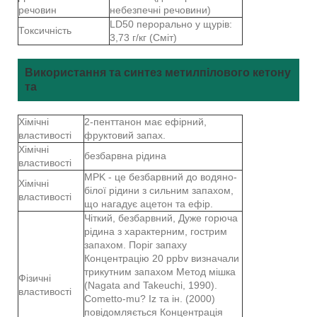
речовин
небезпечні речовини)
LD50 перорально у щурів:
Токсичність
3,73 г/кг (Сміт)
Використання та синтез метилпілового кетону
та
Хімічні
2-пенттанон має ефірний,
властивості
фруктовий запах.
Хімічні
безбарвна рідина
властивості
MPK - це безбарвний до водяно-
Хімічні
білої рідини з сильним запахом,
властивості
що нагадує ацетон та ефір.
Чіткий, безбарвний, Дуже горюча
рідина з характерним, гострим
запахом. Поріг запаху
Концентрацію 20 ppbv визначали
трикутним запахом Метод мішка
Фізичні
(Nagata and Takeuchi, 1990).
властивості
Cometto-mu? Iz та ін. (2000)
повідомляється Концентрація