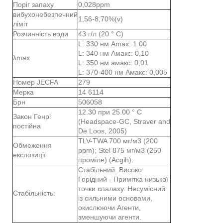
Поріг запаху
0,028ppm
вибухонебезпечний
1,56-8,70%(v)
ліміт
Розчинність води
43 г/л (20 ° C)
L: 330 нм Amax: 1.00
L: 340 нм Амакс: 0,10
λmax
L: 350 нм амакс: 0,01
L: 370-400 нм Амакс: 0,005
Номер JECFA
279
Мерка
14 6114
Брн
506058
12.30 при 25.00 ° C
Закон Генрі
(Headspace-GC, Straver and
постійна
De Loos, 2005)
TLV-TWA 700 мг/м3 (200
Обмеження
ppm); Stel 875 мг/м3 (250
експозиції
проміле) (Acgih).
Стабільний. Високо
Горідний - Примітка низької
точки спалаху. Несумісний
Стабільність:
із сильними основами,
окислюючи Агенти,
зменшуючи агенти.