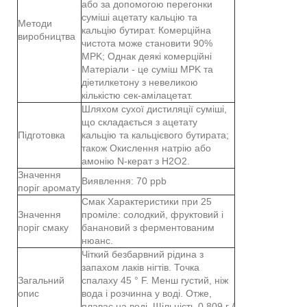
або за допомогою перегонки
суміші ацетату кальцію та
Методи
кальцію бутират. Комерційна
виробництва
чистота може становити 90%
MPK; Однак деякі комерційні
Матеріали - це суміш MPK та
діетилкетону з невеликою
кількістю сек-амілацетат.
Шляхом сухої дистиляції суміші,
що складається з ацетату
Підготовка
кальцію та кальцієвого бутирата;
також Окислення натрію або
амонію N-керат з H2O2.
Значення
Виявлення: 70 ppb
поріг аромату
Смак Характеристики при 25
Значення
проміле: солодкий, фруктовий і
поріг смаку
банановий з ферментованим
нюанс.
Чіткий безбарвний рідина з
запахом лаків нігтів. Точка
Загальний
спалаху 45 ° F. Менш густий, ніж
опис
вода і розчинна у воді. Отже,
плаває на воді. Щільність 0,809 г /