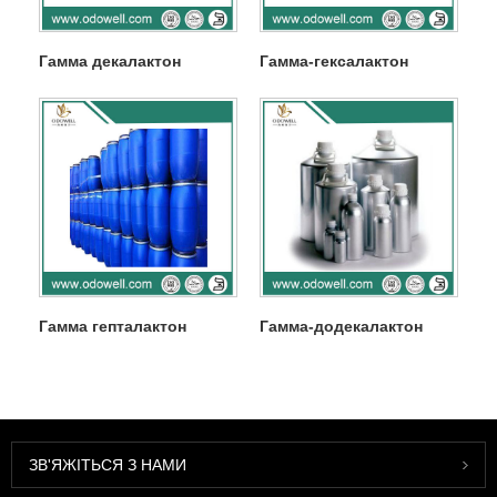
Гамма декалактон
Гамма-гексалактон
Гамма гепталактон
Гамма-додекалактон
ЗВ'ЯЖІТЬСЯ З НАМИ