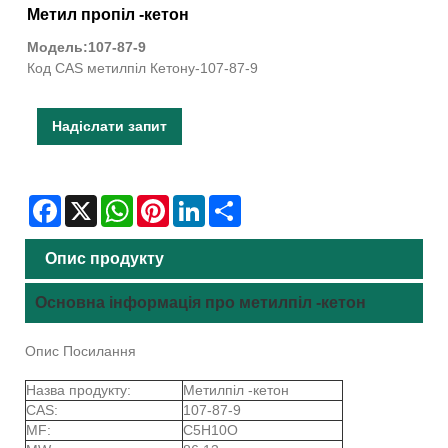
Метил пропіл -кетон
Модель:107-87-9
Код CAS метилпіл Кетону-107-87-9
Надіслати запит
Facebook
X
WhatsApp
Pinterest
LinkedIn
Share
Опис продукту
Основна інформація про метилпіл -кетон
Опис Посилання
Назва продукту:
Метилпіл -кетон
CAS:
107-87-9
MF:
C5H10O