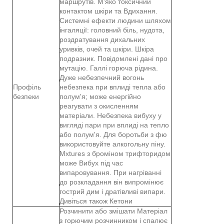
маршрутів. М'яко токсичний
контактом шкіри та Вдихання.
Системні ефекти людини шляхом
інгаляції: головний біль, нудота,
роздратування дихальних
уривків, очей та шкіри. Шкіра
подразник. Повідомлені дані про
мутацію. Галлі горюча рідина.
Дуже небезпечний вогонь
Профіль
небезпека при вплиді тепла або
безпеки
полум'я; може енергійно
реагувати з окисленням
матеріали. Небезпека вибуху у
вигляді пари при вплиді на тепло
або полум'я. Для боротьби з фю
використовуйте алкогольну піну.
Mxtures з броміном трифторидом
може Вибух під час
випаровування. При нагріванні
до розкладання він випромінює
гострий дим і дратівливі випари.
Дивіться також Кетони
Розчинити або змішати Матеріал
з горючим розчинником і спалює