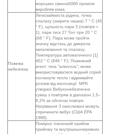
морських свинок5000 проміле
виробляв кома.
Легкозаймиста рідина; точка
спалаху (закрита чашка) 7 ° C (45
° F); щільність пари 3 (повітря =
1); пари тиск 27 Torr при 20 ° C
(68 ° F); Пара може пройти
значну відстань до джерела
запалювання та спалаху;
Температура автоматичного [1]
452 ° C (846 ° F); Пожежний
Пожежа
агент: піна "алкоголь"; може
небезпека
використовуватися водний спрей
поглинути тепло і відмивайте
розлив від експозиції. MPK
утворює Вибухонебезпечна
суміш з повітрям в діапазоні 1,5–
8,2% за обсягом повітря.
Нагрівання З окислювачі можуть
спричинити вибух (США EPA
1988).
Помірно токсичний прийом
прийому та внутрішньочеревних