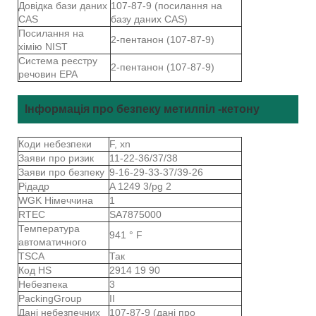
Довідка бази даних
107-87-9 (посилання на
CAS
базу даних CAS)
Посилання на
2-пентанон (107-87-9)
хімію NIST
Система реєстру
2-пентанон (107-87-9)
речовин EPA
Інформація про безпеку метилпіл -кетону
Коди небезпеки
F, xn
Заяви про ризик
11-22-36/37/38
Заяви про безпеку
9-16-29-33-37/39-26
Рідадр
A 1249 3/pg 2
WGK Німеччина
1
RTEC
SA7875000
Температура
941 ° F
автоматичного
TSCA
Так
Код HS
2914 19 90
Небезпека
3
PackingGroup
II
Дані небезпечних
107-87-9 (дані про