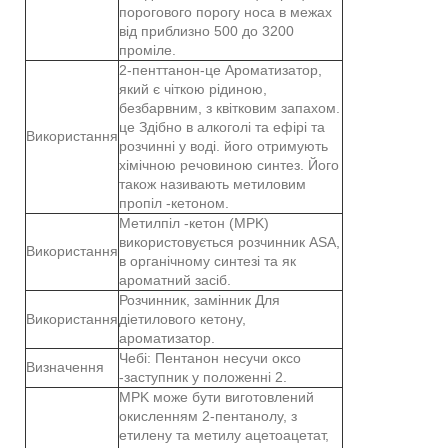
порогового порогу носа в межах
від приблизно 500 до 3200
проміле.
2-пенттанон-це Ароматизатор,
який є чіткою рідиною,
безбарвним, з квітковим запахом.
це Здібно в алкоголі та ефірі та
Використання
розчинні у воді. його отримують
хімічною речовиною синтез. Його
також називають метиловим
пропіл -кетоном.
Метилпіл -кетон (MPK)
використовується розчинник ASA,
Використання
в органічному синтезі та як
ароматний засіб.
Розчинник, замінник Для
Використання
діетилового кетону,
ароматизатор.
Чебі: Пентанон несучи оксо
Визначення
-заступник у положенні 2.
MPK може бути виготовлений
окисленням 2-пентанолу, з
етилену та метилу ацетоацетат,