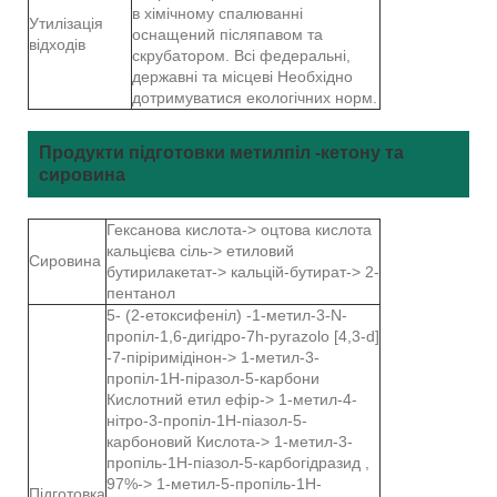
в хімічному спалюванні
Утилізація
оснащений післяпавом та
відходів
скрубатором. Всі федеральні,
державні та місцеві Необхідно
дотримуватися екологічних норм.
Продукти підготовки метилпіл -кетону та
сировина
Гексанова кислота-> оцтова кислота
кальцієва сіль-> етиловий
Сировина
бутирилакетат-> кальцій-бутират-> 2-
пентанол
5- (2-етоксифеніл) -1-метил-3-N-
пропіл-1,6-дигідро-7h-pyrazolo [4,3-d]
-7-піріримідінон-> 1-метил-3-
пропіл-1Н-піразол-5-карбони
Кислотний етил ефір-> 1-метил-4-
нітро-3-пропіл-1Н-піазол-5-
карбоновий Кислота-> 1-метил-3-
пропіль-1Н-піазол-5-карбогідразид ,
97%-> 1-метил-5-пропіль-1Н-
Підготовка