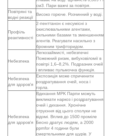
см3. Пари важчі за повітря.
Повітряні та
Високо горюче. Розчинний у воді.
водні реакції
2-пенттанон є несумісні з
окислювальними агентами,
Профіль
сильними базами та зменшенням
реактивності
агентів. Реагувати насильно з
бромним трифторидом.
Легкозаймисті, небезпечні
Пожежний ризик, вибуховіломії в
Небезпека
повітрі 1,6–8,2%. Подразник очей
і впливає пульмочна функція.
Експозиція може спричинити
Небезпека
роздратування очей, носа і
для здоров'я
горла.
Вдихання MPK Парпи можуть
викликати наркоз і роздратування
очей і дихання. Хронічне
отруєння від цього сполуки не
Небезпека
відомі. Вплив до 1500 проміле
для здоров'я
Бесно дратує людям, а 2000
ppmfor 4 години були
смертельними для щурів. У