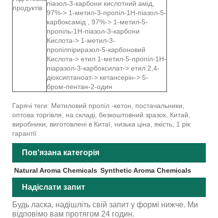
піазол-3-карбони кислотний амід,
продуктів
97%-> 1-метил-3-пропіл-1Н-піазол-5-
карбоксамід , 97%-> 1-метил-5-
пропіль-1Н-піазол-3-карбони
Кислота-> 1-метил-3-
пропілпіриразол-5-карбоновий
Кислота-> етил 1-метил-5-пропіл-1Н-
піаразол-3-карбоксилат-> етил 2,4-
діоксиптаноат-> кетансерін-> 5-
бром-пентан-2-один
Гарячі теги: Метиловий пропіл -кетон, постачальники,
оптова торгівля, на складі, безкоштовний зразок, Китай,
виробники, виготовлені в Китаї, низька ціна, якість, 1 рік
гарантії
Пов'язана категорія
Natural Aroma Chemicals
Synthetic Aroma Chemicals
Надіслати запит
Будь ласка, надішліть свій запит у формі нижче. Ми
відповімо вам протягом 24 годин.