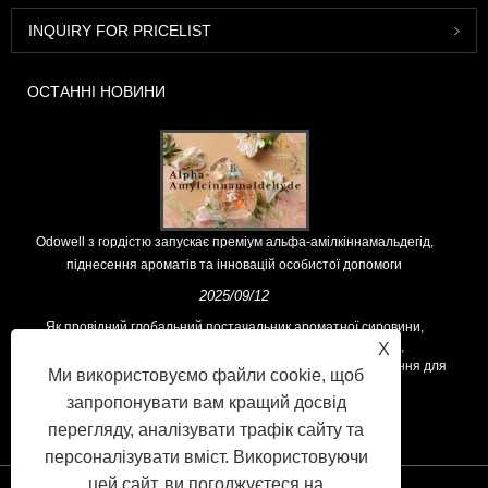
INQUIRY FOR PRICELIST
ОСТАННІ НОВИНИ
Odowell з гордістю запускає преміум альфа-амілкіннамальдегід,
піднесення ароматів та інновацій особистої допомоги
2025/09/12
Як провідний глобальний постачальник ароматної сировини,
Odowell підтримує основну філософію "інноваційними,
X
орієнтованими на якість", послідовно пропонуючи вищі рішення для
Ми використовуємо файли cookie, щоб
ароматів у всьому світі.
запропонувати вам кращий досвід
перегляду, аналізувати трафік сайту та
персоналізувати вміст. Використовуючи
цей сайт, ви погоджуєтеся на