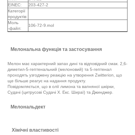
EINEC:
203-427-2
Категорії
продуктів:
Моль
106-72-9.mol
-файл:
Мелональна функція та застосування
Мелон має характерний запах дині та відповідний смак. 2,6-
диметил-5-гептенальний (мелоновий) та 5-гептенал
проходять узгоджену реакцію на утворення Zwitterion, що
ще більше реагує на надання продукту.
Повідомляється, що в олії лимона та вапняної шкірки,
Судачі (цитрусові Судачі Х. Екс. Шираї) та Джинджер.
Мелональдект
Хімічні властивості