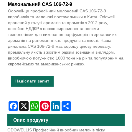
Мелональний CAS 106-72-9
Odowell-це професійний мелоновий CAS 106-72-9
виробників та мелонові постачальники в Китаї. Odowell
оранений у галузі ароматів та ароматів з 2012 року,
постійно НДДКР з новою сировиною та новими
технологіями для виконання парфумерів та зростаючих
ароматів на різноманітність продуктів та якості. Наша
динальна CAS 106-72-9 має хорошу цінову перевагу,
преміальну якість з жовтим рідким зовнішнім виглядом,
виробничою потужністю 1000 тонн на рік та популярним на
європейських та американських ринках.
Надіслати запит
Facebook
X
WhatsApp
Pinterest
LinkedIn
Share
Опис продукту
ODOWELLIS Професійний виробник мелонів піску