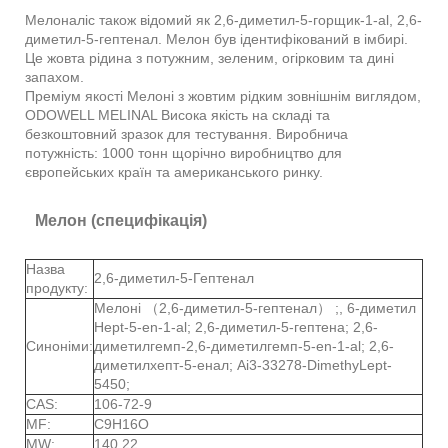
Мелоналіс також відомий як 2,6-диметил-5-горщик-1-al, 2,6-
диметил-5-гептенал. Мелон був ідентифікований в імбирі.
Це жовта рідина з потужним, зеленим, огірковим та дині
запахом.
Преміум якості Мелоні з жовтим рідким зовнішнім виглядом,
ODOWELL MELINAL Висока якість на складі та
безкоштовний зразок для тестування. Виробнича
потужність: 1000 тонн щорічно виробництво для
європейських країн та американського ринку.
Мелон (специфікація)
Назва
2,6-диметил-5-Гептенал
продукту:
Мелоні （2,6-диметил-5-гептенал） ;, 6-диметил
Hept-5-en-1-al; 2,6-диметил-5-гептена; 2,6-
Синоніми:
диметилгемп-2,6-диметилгемп-5-en-1-al; 2,6-
диметилхепт-5-енал; Ai3-33278-DimethyLept-
5450;
CAS:
106-72-9
MF:
C9H16O
MW:
140.22