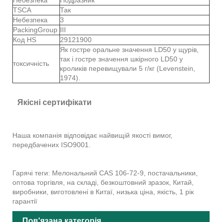
TSCA
Так
Небезпека
3
PackingGroup
III
Код HS
29121900
Як гостре оральне значення LD50 у щурів,
так і гостре значення шкірного LD50 у
токсичність
кроликів перевищували 5 г/кг (Levenstein,
1974).
Якісні сертифікати
Наша компанія відповідає найвищій якості вимог,
передбачених ISO9001.
Гарячі теги: Мелональний CAS 106-72-9, постачальники,
оптова торгівля, на складі, безкоштовний зразок, Китай,
виробники, виготовлені в Китаї, низька ціна, якість, 1 рік
гарантії
Пов'язана категорія