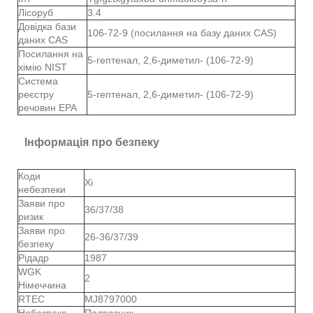
Лісоруб
3.4
Довідка бази
106-72-9 (посилання на базу даних CAS)
даних CAS
Посилання на
5-гептенал, 2,6-диметил- (106-72-9)
хімію NIST
Система
реєстру
5-гептенал, 2,6-диметил- (106-72-9)
речовин EPA
Інформація про безпеку
Коди
Xi
небезпеки
Заяви про
36/37/38
ризик
Заяви про
26-36/37/39
безпеку
Рідадр
1987
WGK
2
Німеччина
RTEC
MJ8797000
Небезпека
Подразник