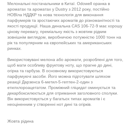
Мелональні постачальники в Китаї. Odowell оранка в
ароматах та ароматах у Dustry з 2012 року, постійно
НОВІла НДДКР та нова технологія для виконання
парфумерів та зростаючих ароматів до різноманітності та
якості продукції. Наша динальна CAS 106-72-9 має хорошу
цінову перевагу, преміальну якість з жовтим рідким
зовнішнім виглядом, виробничою потужністю 1000 тонн на
рік та популярним на європейських та американських
ринках.
Використовувані мелона або аромати, розроблені для того,
щоб мати особливу фруктову ноту, що прагне до дині,
огірка та гарбуза. В основному використовуються
парфумуючі засоби. Його можна підготувати шляхом
реакції Дарзенса 6-метил-5-гептен-2-один з
етилхлороацетатом. Проміжний гліцидат оминується та
декарбоксилюється для отримання заголовного сполуки.
Він використовується у багатьох типах ароматів і є
неоціненним у створенні нот дині та огірків.
Жовта рідина