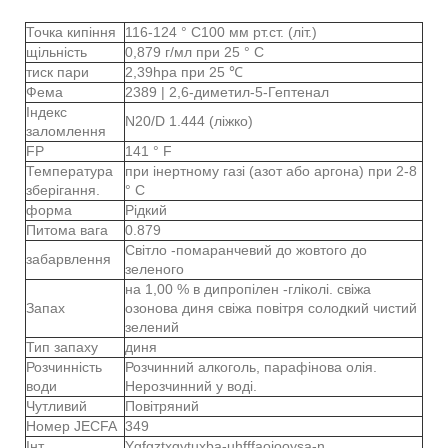
Точка кипіння
116-124 ° C100 мм рт.ст. (літ.)
щільність
0,879 г/мл при 25 ° C
тиск пари
2,39hpa при 25 ℃
Фема
2389 | 2,6-диметил-5-Гептенал
Індекс
N20/D 1.444 (ліжко)
заломлення
FP
141 ° F
Температура
при інертному газі (азот або аргона) при 2-8
зберігання.
° C
форма
Рідкий
Питома вага
0.879
Світло -помаранчевий до жовтого до
забарвлення
зеленого
на 1,00 % в дипропілен -гліколі. свіжа
Запах
озонова диня свіжа повітря солодкий чистий
зелений
Тип запаху
диня
Розчинність
Розчинний алкоголь, парафінова олія.
води
Нерозчинний у воді.
Чутливий
Повітряний
Номер JECFA
349
Інт
Ygfgztxgytuxba-uhfffaoiooysa-n