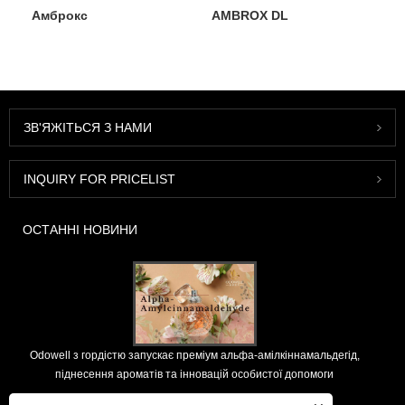
Амброкс
AMBROX DL
ЗВ'ЯЖІТЬСЯ З НАМИ
INQUIRY FOR PRICELIST
ОСТАННІ НОВИНИ
Odowell з гордістю запускає преміум альфа-амілкіннамальдегід,
піднесення ароматів та інновацій особистої допомоги
2025/09/12