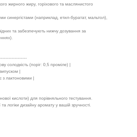
го жирного жиру, горіхового та маслянистого
ми синергістами (наприклад, етил-буратат, мальтол),
ідних та забезпечують нижчу дозування за
ннях).
--------------------
у солодкість (поріг: 0,5 проміле) |
 випуском |
ує з лактоновими |
ової кислоти) для порівняльного тестування.
та логіки дизайну аромату у вашій зручності.