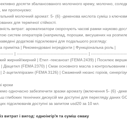
ктивно досягти збалансованого молочного крему, молочно, солодко
, ми пропонуємо:
уальний молочний аромат: 5- (6) -декенова кислота суміш з ключови
ованих для термічної стійкості.
ність витрат: ароматизатори скорочують часові рамки науково-досл
ою систем операторів (наприклад, порошки, висушених на розпиле
аведені додаткові підсилювачі для подальшого розгляду:
ва примітка | Рекомендовані інгредієнти | Функціональна роль |
---------- | -------------------------------------------------- | -----------------------
кий жирний/жирний | Етил -гексаноат (FEMA 2439) | Посилює вершков
 | Діацетил (FEMA 2370) | Смак основного масла з контрольованим
и | 2-ацетилпіразин (FEMA 3126) | Смажений нюанс горіхів, синергіз
і кроки
мо одночасно забезпечити зразки аромату (включення 5- (6) -декен
ьш глибоких технічних дискусій ми доступні для перегляду даних GC 
цих підсилювачів доступні за запитом usd20 за 10 мл.
із витрат і вигод: одноінгір'я та суміш смаку