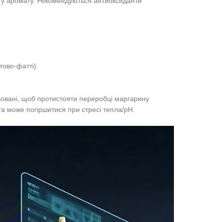
ату аромату. Рекомендуються антиоксиданти
тово-фатті).
овані, щоб протистояти переробці маргарину
та може погіршитися при стресі тепла/рН.