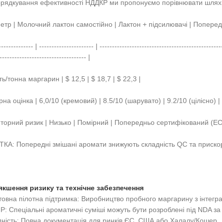
орядкування ефективності НДДКР ми пропонуємо порівнювати шлях
етр | Молочний лактон самостійно | Лактон + підсилювачі | Попере
-------------- | ---------------------- | ------------------------------------------------
----------------------------------- |
ть/тонна маргарин | $ 12,5 | $ 18,7 | $ 22,3 |
на оцінка | 6,0/10 (кремовий) | 8.5/10 (шарувато) | 9.2/10 (цілісно) |
яторний ризик | Низько | Помірний | Попередньо сертифікований (E
ТКА: Попередні змішані аромати знижують складність QC та приск
'якшення ризику та технічне забезпечення
овна пілотна підтримка: Виробництво пробного маргарину з інтег
IP: Спеціальні ароматичні суміші можуть бути розроблені під NDA 
дність: Повна документація для ринків ЄС, США або Халалу/Кошер