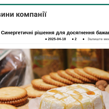
ини компанії
Синергетичні рішення для досягнення бажа
●
2025-04-18
●
2
●
Залиште мен