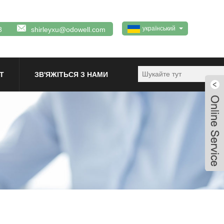
український
8
shirleyxu@odowell.com
Т
ЗВ'ЯЖІТЬСЯ З НАМИ