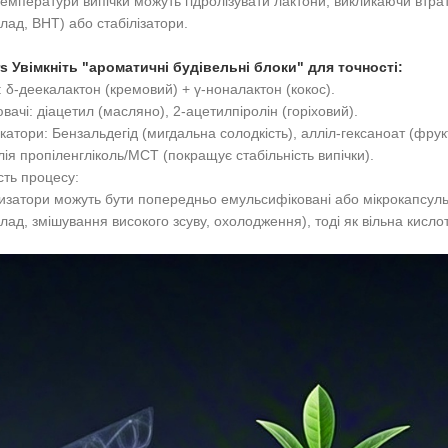
температури випічки можуть гідролізувати лактони, викликаючи втр
лад, BHT) або стабілізатори.
rs Увімкніть "ароматичні будівельні блоки" для точності:
 δ-деекалактон (кремовий) + γ-ноналактон (кокос).
вачі: діацетил (масляно), 2-ацетилпіролін (горіховий).
атори: Бензальдегід (мигдальна солодкість), алліл-гексаноат (фрук
олія пропіленгліколь/MCT (покращує стабільність випічки).
сть процесу:
затори можуть бути попередньо емульсифіковані або мікрокапсуль
лад, змішування високого зсуву, охолодження), тоді як вільна кисло