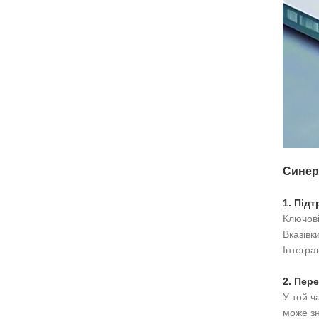
Синер
1. Під
Ключов
Вказівк
Інтегра
2. Пер
У той ч
може зн