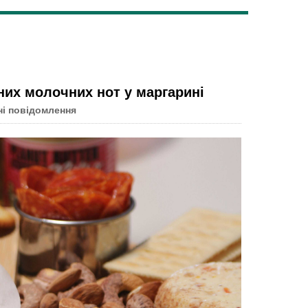
Live
них молочних нот у маргарині
і повідомлення