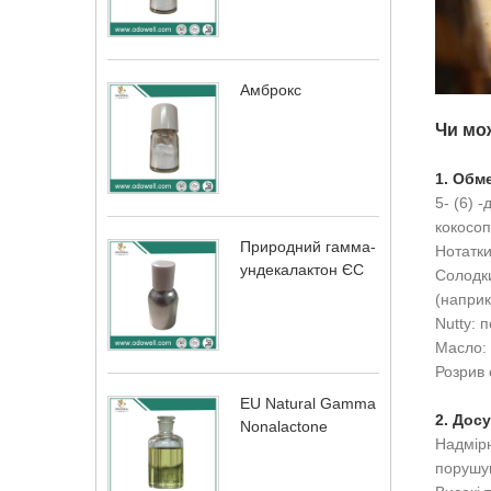
Амброкс
Чи мож
1. Обм
5- (6) 
кокосоп
Природний гамма-
Нотатки
ундекалактон ЄС
Солодки
(наприк
Nutty: 
Масло: 
Розрив 
EU Natural Gamma
2. Досу
Nonalactone
Надмірн
порушу