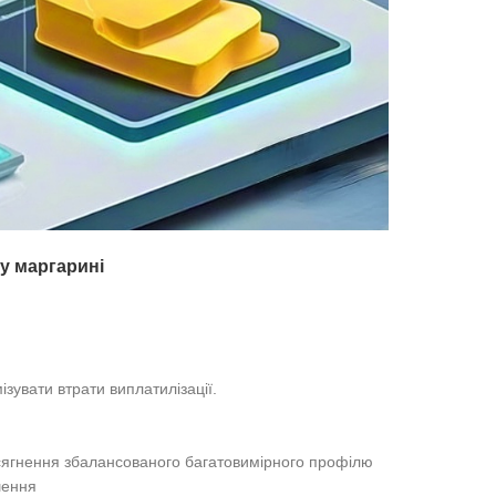
у маргарині
ізувати втрати виплатилізації.
осягнення збалансованого багатовимірного профілю
шення