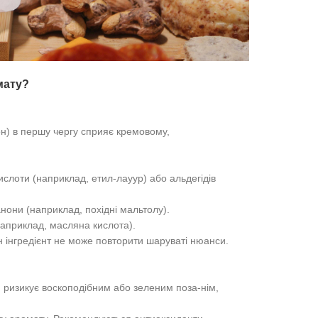
мату?
он) в першу чергу сприяє кремовому,
слоти (наприклад, етил-лауур) або альдегідів
нони (наприклад, похідні мальтолу).
наприклад, масляна кислота).
 інгредієнт не може повторити шаруваті нюанси.
) ризикує воскоподібним або зеленим поза-нім,