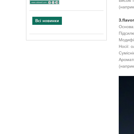
Високі 
(наприк
3.flavo
Всі новинки
Основа:
Підсилю
Модифік
Носії: 
Сумісні
Аромати
(наприк