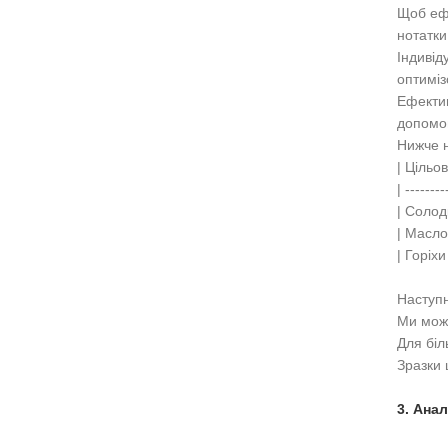
Щоб ефе
нотатки
Індивід
оптиміз
Ефектив
допомог
Нижче н
| Цільо
| --------
| Солод
| Масло
| Горіх
Наступн
Ми може
Для біл
Зразки 
3. Анал