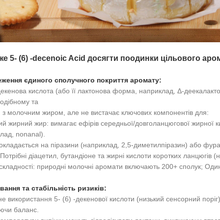
е 5- (6) -decenoic Acid досягти поодинки цільового аро
еження єдиного сполучного покриття аромату:
-декенова кислота (або її лактонова форма, наприклад, Δ-деекалакт
одібному та
 з молочним жиром, але не вистачає ключових компонентів для:
й жирний жир: вимагає ефірів середньої/довголанцюгової жирної ки
лад, nonanal).
покладається на піразини (наприклад, 2,5-диметилпіразин) або фура
Потрібні діацетил, бутандіоне та жирні кислоти коротких ланцюгів (
складності: природні молочні аромати включають 200+ сполук; Один
вання та стабільність ризиків:
е використання 5- (6) -декенової кислоти (низький сенсорний поріг
ючи баланс.