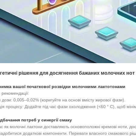
гетичні рішення для досягнення бажаних молочних нот 
тримка вашої початкової розвідки молочними лактотонами
і рекомендації:
и дози: 0,005–0,02% (коригуйте на основі вмісту жирової фази).
ція процесу: Додайте під час фази охолодження (<60 ° C), щоб мінім
едбачання потреб у синергії смаку
ас як молочні лактони доставляють основоположні кремові ноти, д
адобитися додаткові компоненти. Переваги власного смакового рі