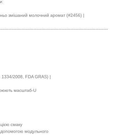
и:
дньо змішаний молочний аромат (#2456) |
-----------------------------------------------------------------------
C 1334/2008, FDA GRAS) |
орюють масштаб-U
рацією смаку
за допомогою модульного
.