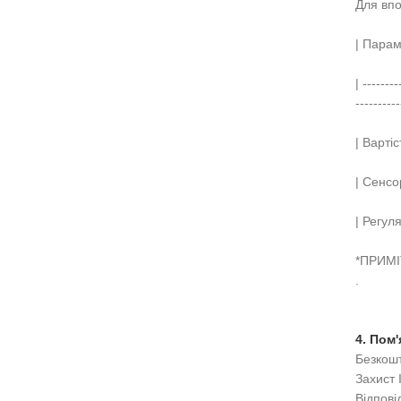
Для вп
| Парам
| --------
----------
| Вартіс
| Сенсор
| Регул
*ПРИМІ
.
4. Пом
Безкошт
Захист 
Відпові