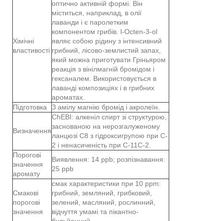
оптично активній формі. Він
міститься, наприклад, в олії
лаванди і є паролетким
компонентом грибів. l-Octen-3-ol
Хімічні
являє собою рідину з інтенсивний
властивості
грибний, лісово-землистий запах,
який можна приготувати Гріньяром
реакція з вінілмагній бромідом і
гексаналем. Використовується в
лаванді композиціях і в грибних
ароматах.
Підготовка
З амілу магнію бромід і акролеїн.
ChEBI: алкеніл спирт зі структурою,
заснованою на нерозгалуженому
Визначення
ланцюзі С8 з гідроксигрупою при C-
2 і ненасиченість при C-11C-2.
Порогові
Виявлення: 14 ppb; розпізнавання:
значення
25 ppb
аромату
смак характеристики при 10 ppm:
Смакові
грибний, земляний, грибковий,
порогові
зелений, масляний, рослинний,
значення
відчуття умамі та пікантно-
бульйонний.