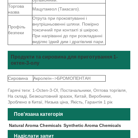
Торгова
Мацутакеол (Такасаго).
назва
Отрута при проковтуванні і
внутрішньовенні шляхи. Помірно
Профіль
токсичний при контакті зі шкірою.
безпеки
При нагріванні до при розкладанні
виділяє їдкий дим і дратівливі пари.
Продукти та сировина для приготування 1-
октен-3-олу
Сировина
Акролеїн-->БРОМОПЕНТАН
Гарячі теги: 1-Octen-3-Ol, Постачальники, Оптова торгівля,
На складі, Безкоштовний зразок, Китай, Виробники,
Зроблено в Китаї, Низька ціна, Якість, Гарантія 1 рік
Пов'язана категорія
Natural Aroma Chemicals
Synthetic Aroma Chemicals
Надіслати запит