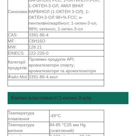
1-ОКТЕН-3-ОЛ; АМІЛ ВІНІЛ
Синоніми:
КАРБІНОЛ (1-ОКТЕН 3-ОЛ); 1-
ОКТЕН-3-ОЛ 98+% FCC; н-
пентилвінілкарбінол; 1-октен-3-ол,
98%; октенол, 1-октен-3-ол
CAS:
3391-86-4
MF:
C8H16O
MW:
128.21
EINECS:
222-226-0
Проміжні продукти API;
Категорії
ароматизатори спирту;
продуктів:
ароматизатори та ароматизатори
Файл Mol:
3391-86-4.мол
Хімічні властивості 1-октен-3-олу
Температура
-49°C
плавлення
Температура
84-85 °C25 мм Hg
кипіння
(освітлений)