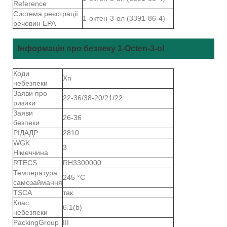
Reference
Система реєстрації
1-октен-3-ол (3391-86-4)
речовин EPA
Інформація про безпеку 1-Octen-3-ol
Коди
Xn
небезпеки
Заяви про
22-36/38-20/21/22
ризики
Заяви
26-36
безпеки
РІДАДР
2810
WGK
3
Німеччина
RTECS
RH3300000
Температура
245 °C
самозаймання
TSCA
так
Клас
6.1(b)
небезпеки
PackingGroup
III