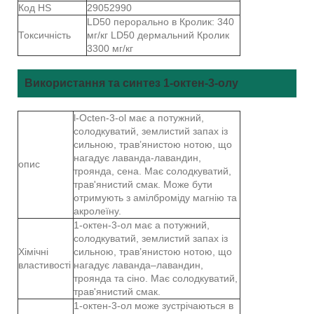
Код HS
29052990
LD50 перорально в Кролик: 340
Токсичність
мг/кг LD50 дермальний Кролик
3300 мг/кг
Використання та синтез 1-октен-3-олу
l-Octen-3-ol має a потужний,
солодкуватий, землистий запах із
сильною, трав’янистою нотою, що
нагадує лаванда-лавандин,
опис
троянда, сена. Має солодкуватий,
трав'янистий смак. Може бути
отримують з амілброміду магнію та
акролеїну.
1-октен-3-ол має a потужний,
солодкуватий, землистий запах із
Хімічні
сильною, трав’янистою нотою, що
властивості
нагадує лаванда–лавандин,
троянда та сіно. Має солодкуватий,
трав'янистий смак.
1-октен-3-ол може зустрічаються в