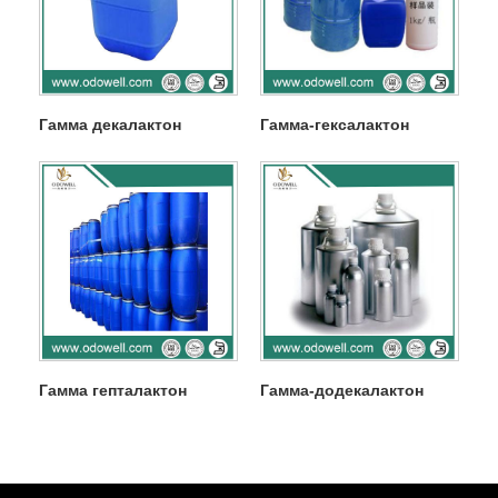
Гамма декалактон
Гамма-гексалактон
Гамма гепталактон
Гамма-додекалактон