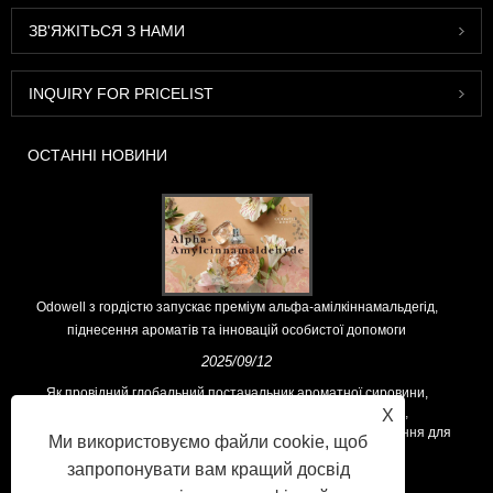
ЗВ'ЯЖІТЬСЯ З НАМИ
INQUIRY FOR PRICELIST
ОСТАННІ НОВИНИ
Odowell з гордістю запускає преміум альфа-амілкіннамальдегід,
піднесення ароматів та інновацій особистої допомоги
2025/09/12
Як провідний глобальний постачальник ароматної сировини,
Odowell підтримує основну філософію "інноваційними,
X
орієнтованими на якість", послідовно пропонуючи вищі рішення для
Ми використовуємо файли cookie, щоб
ароматів у всьому світі.
запропонувати вам кращий досвід