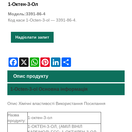
1-Октен-3-Ол
Модель:3391-86-4
Код каси 1-Octen-3-ol — 3391-86-4.
Надіслати запит
Facebook
X
WhatsApp
Pinterest
LinkedIn
Share
Опис продукту
1-Octen-3-ol Основна інформація
Опис Хімічні властивості Використання Посилання
Назва
1-октен-3-ол
продукту:
1-ОКТЕН-3-ОЛ, (АМІЛ ВІНІЛ
КАРБІНОЛ) FCC; 1-ОКТИЛЕН-3-ОЛ;