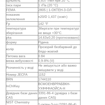
щільність
0,837 г/мл при 20 °C
тиск пари
1 гПа (20 °C)
FEMA
2805 | 1-ОКТЕН-3-ОЛ
показник
n20/D 1,437 (освіт.)
заломлення
Fp
142 °F
температура
Зберігати при температурі
зберігання
не вище +30°C.
pka
14,63±0,20 (прогнозовано)
форму
Рідина
Прозорий безбарвний до
колір
блідо-жовтий
Питома вага
0.84
межа вибуховості
0,9-8% (V)
Не змішується або важко
Розчинність у воді
змішувати у воді.
Номер JECFA
1152
BRN
1744110
ВСМОЕНВРРАБВКН-
InChIKey
УХФФФАОЙСА-Н
Довідник бази даних
3391-86-4 (довідка з бази
CAS
даних CAS)
NIST Chemistry
1-октен-3-ол (3391-86-4)